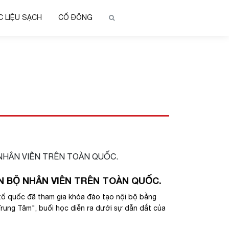
 LIỆU SẠCH
CỔ ĐÔNG
 BỘ NHÂN VIÊN TRÊN TOÀN QUỐC.
tổ quốc đã tham gia khóa đào tạo nội bộ bằng
rung Tâm", buổi học diễn ra dưới sự dẫn dắt của