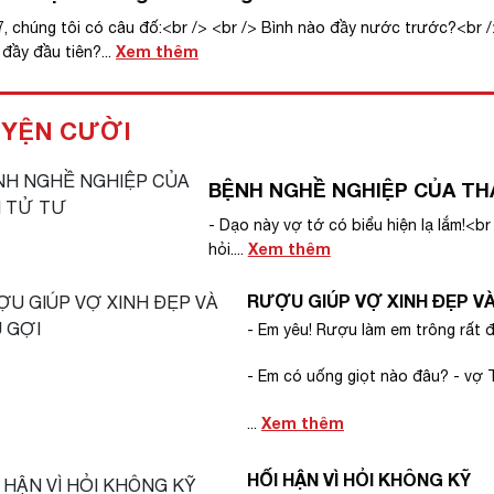
7, chúng tôi có câu đố:<br /> <br /> Bình nào đầy nước trước?<br /
Xem thêm
đầy đầu tiên?...
YỆN CƯỜI
BỆNH NGHỀ NGHIỆP CỦA T
- Dạo này vợ tớ có biểu hiện lạ lắm!<br
Xem thêm
hỏi....
RƯỢU GIÚP VỢ XINH ĐẸP VÀ
- Em yêu! Rượu làm em trông rất đ
- Em có uống giọt nào đâu? - vợ 
Xem thêm
...
HỐI HẬN VÌ HỎI KHÔNG KỸ