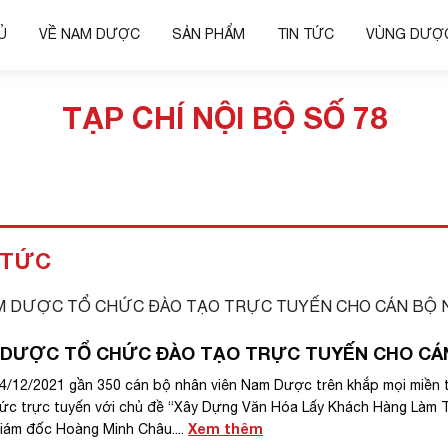
Ủ
VỀ NAM DƯỢC
SẢN PHẨM
TIN TỨC
VÙNG DƯỢC
TẠP CHÍ NỘI BỘ SỐ 78
 TỨC
DƯỢC TỔ CHỨC ĐÀO TẠO TRỰC TUYẾN CHO CÁN
4/12/2021 gần 350 cán bộ nhân viên Nam Dược trên khắp mọi miền 
hức trực tuyến với chủ đề “Xây Dựng Văn Hóa Lấy Khách Hàng Làm T
Xem thêm
iám đốc Hoàng Minh Châu....