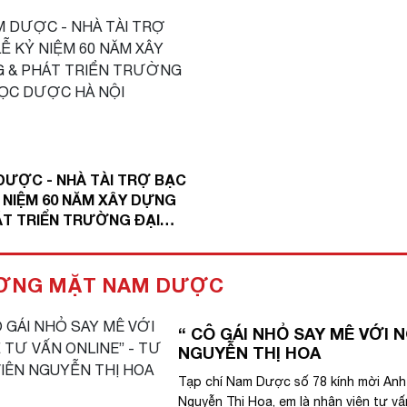
DƯỢC - NHÀ TÀI TRỢ BẠC
Ỷ NIỆM 60 NĂM XÂY DỰNG
ÁT TRIỂN TRƯỜNG ĐẠI
DƯỢC HÀ NỘI
ƠNG MẶT NAM DƯỢC
“ CÔ GÁI NHỎ SAY MÊ VỚI 
NGUYỄN THỊ HOA
Tạp chí Nam Dược số 78 kính mời Anh 
Nguyễn Thị Hoa, em là nhân viên tư vấ