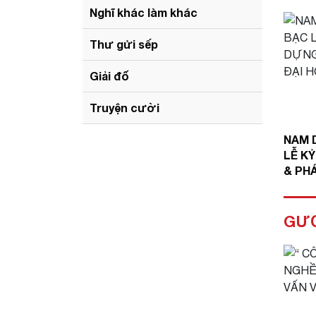
Nghĩ khác làm khác
Thư gửi sếp
Giải đố
Truyện cười
NAM 
LỄ K
& PH
HỌC 
GƯ