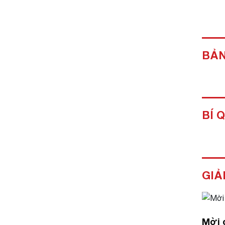
BẢN
BÍ 
GIẢ
Mời 