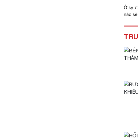
Ở kỳ 7
nào sẽ 
TRU