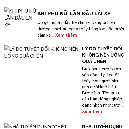
KHI PHỤ NỮ LẦN ĐẦU LÁI XE
Cô gái nọ lần đầu tiên lái xe. Đang đi trên
đường, chợt cô nghe thấy tiếng lộc cộc dưới
Xem thêm
gầm xe....
LÝ DO TUYỆT ĐỐI
KHÔNG NÊN UỐNG
QUÁ CHÉN
Buổi sáng vừa bước
vào công ty, Tèo đã
thấy mọi người nhìn
anh cười khó hiểu.
Bực mình, Tèo quát
cậu bạn đổng nghiệp
đang nhăn nhở cười:...
Xem thêm
NHÀ TUYỂN DỤNG