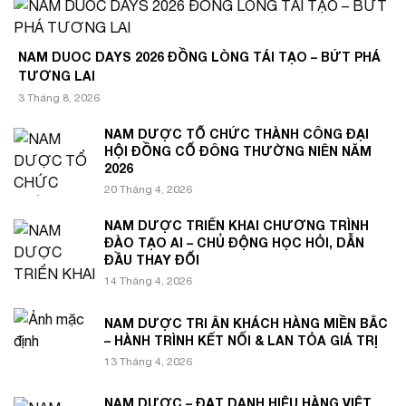
NAM DUOC DAYS 2026 ĐỒNG LÒNG TÁI TẠO – BỨT PHÁ
TƯƠNG LAI
3 Tháng 8, 2026
NAM DƯỢC TỔ CHỨC THÀNH CÔNG ĐẠI
HỘI ĐỒNG CỔ ĐÔNG THƯỜNG NIÊN NĂM
2026
20 Tháng 4, 2026
NAM DƯỢC TRIỂN KHAI CHƯƠNG TRÌNH
ĐÀO TẠO AI – CHỦ ĐỘNG HỌC HỎI, DẪN
ĐẦU THAY ĐỔI
14 Tháng 4, 2026
NAM DƯỢC TRI ÂN KHÁCH HÀNG MIỀN BẮC
– HÀNH TRÌNH KẾT NỐI & LAN TỎA GIÁ TRỊ
13 Tháng 4, 2026
NAM DƯỢC – ĐẠT DANH HIỆU HÀNG VIỆT