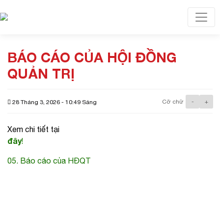
Toggl
BÁO CÁO CỦA HỘI ĐỒNG
QUẢN TRỊ
Cỡ chữ
-
+
28 Tháng 3, 2026 - 10:49 Sáng
Xem chi tiết tại
đây
!
05. Báo cáo của HĐQT