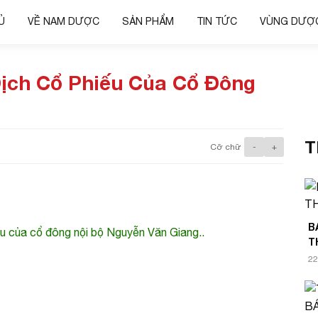
Ủ
VỀ NAM DƯỢC
SẢN PHẨM
TIN TỨC
VÙNG DƯỢC
ịch Cổ Phiếu Của Cổ Đông
T
Cỡ chữ
-
+
B
ếu của cổ đông nội bộ Nguyễn Văn Giang..
T
22