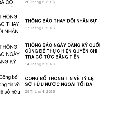
20 Tháng 6, 2026
THÔNG BÁO THAY ĐỔI NHÂN SỰ
17 Tháng 6, 2026
THÔNG BÁO NGÀY ĐĂNG KÝ CUỐI
CÙNG ĐỂ THỰC HIỆN QUYỀN CHI
TRẢ CỔ TỨC BẰNG TIỀN
14 Tháng 5, 2026
CÔNG BỐ THÔNG TIN VỀ TỶ LỆ
SỞ HỮU NƯỚC NGOÀI TỐI ĐA
29 Tháng 4, 2026