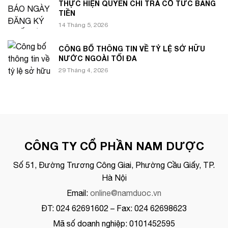
THỰC HIỆN QUYỀN CHI TRẢ CỔ TỨC BẰNG
TIỀN
14 Tháng 5, 2026
CÔNG BỐ THÔNG TIN VỀ TỶ LỆ SỞ HỮU
NƯỚC NGOÀI TỐI ĐA
29 Tháng 4, 2026
CÔNG TY CỔ PHẦN NAM DƯỢC
Số 51, Đường Trương Công Giai, Phường Cầu Giấy, TP.
Hà Nội
Email:
online@namduoc.vn
ĐT: 024 62691602 – Fax: 024 62698623
Mã số doanh nghiệp: 0101452595