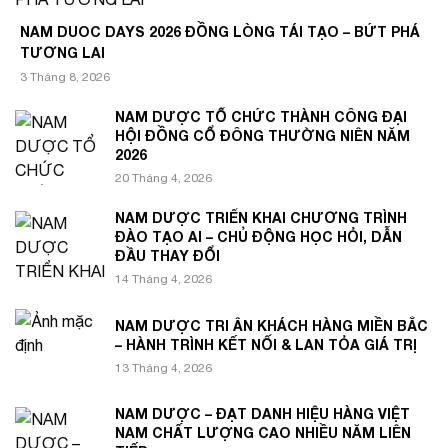
NAM DUOC DAYS 2026 ĐỒNG LÒNG TÁI TẠO – BỨT PHÁ
TƯƠNG LAI
3 Tháng 8, 2026
NAM DƯỢC TỔ CHỨC THÀNH CÔNG ĐẠI
HỘI ĐỒNG CỔ ĐÔNG THƯỜNG NIÊN NĂM
2026
20 Tháng 4, 2026
NAM DƯỢC TRIỂN KHAI CHƯƠNG TRÌNH
ĐÀO TẠO AI – CHỦ ĐỘNG HỌC HỎI, DẪN
ĐẦU THAY ĐỔI
14 Tháng 4, 2026
NAM DƯỢC TRI ÂN KHÁCH HÀNG MIỀN BẮC
– HÀNH TRÌNH KẾT NỐI & LAN TỎA GIÁ TRỊ
13 Tháng 4, 2026
NAM DƯỢC – ĐẠT DANH HIỆU HÀNG VIỆT
NAM CHẤT LƯỢNG CAO NHIỀU NĂM LIÊN