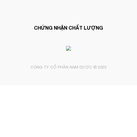
CHỨNG NHẬN CHẤT LƯỢNG
CÔNG TY CỔ PHẦN NAM DƯỢC © 2025