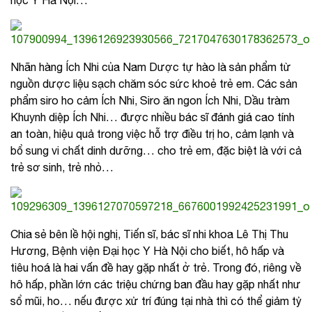
học Y Hà Nội…
Nhãn hàng Ích Nhi của Nam Dược tự hào là sản phẩm từ
nguồn dược liệu sạch chăm sóc sức khoẻ trẻ em. Các sản
phẩm siro ho cảm Ích Nhi, Siro ăn ngon Ích Nhi, Dầu tràm
Khuynh diệp Ích Nhi… được nhiều bác sĩ đánh giá cao tính
an toàn, hiệu quả trong việc hỗ trợ điều trị ho, cảm lạnh và
bổ sung vi chất dinh dưỡng… cho trẻ em, đặc biệt là với cả
trẻ sơ sinh, trẻ nhỏ…
Chia sẻ bên lề hội nghị, Tiến sĩ, bác sĩ nhi khoa Lê Thị Thu
Hương, Bệnh viện Đại học Y Hà Nội cho biết, hô hấp và
tiêu hoá là hai vấn đề hay gặp nhất ở trẻ. Trong đó, riêng về
hô hấp, phần lớn các triệu chứng ban đầu hay gặp nhất như
sổ mũi, ho… nếu được xử trí đúng tại nhà thì có thể giảm tỷ