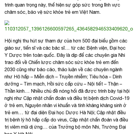
trình quan trọng này,
thể hiện sự góp sức trong lĩnh vực
chăm sóc, bảo vệ sức khỏe trẻ em Việt Nam.
Hội nghị thu hút sự tham dự của hơn 500 đại biểu gồm các
giáo sư, tiến sĩ và các bác sĩ… từ các Bệnh viện, Đại học
Y Dược trên toàn quốc. Đây là dịp để các chuyên gia Nhi
trao đổi về Chiến lược chăm sóc sức khỏe trẻ em đến
2030 cũng như báo cáo, thảo luận về các chuyên ngành
như Hô hấp – Miễn dịch – Truyền nhiễm; Tiêu hóa – Dinh
dưỡng – Tim mạch, Hồi sức cấp cứu – Nội tiết – Thận –
Thần kinh… Nhiều chủ đề nóng hổi đã được trình bày tại hội
nghị như Cập nhật chẩn đoán và điều trị bệnh dịch Covid-19
ở trẻ em, Nguyên nhân vi khuẩn và tính kháng kháng sinh ở
trẻ em… từ đại diện Đại học Dược Hà Nội; Cập nhật điều
trị bệnh lý hô hấp cấp do virus, Cập nhật chẩn đoán và điều
trị viêm mũi dị ứng… của Trưởng bộ môn Nhi, Trường Đại