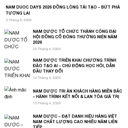
NAM DUOC DAYS 2026 ĐỒNG LÒNG TÁI TẠO – BỨT PHÁ
TƯƠNG LAI
3 Tháng 8, 2026
NAM DƯỢC TỔ CHỨC THÀNH CÔNG ĐẠI
HỘI ĐỒNG CỔ ĐÔNG THƯỜNG NIÊN NĂM
2026
20 Tháng 4, 2026
NAM DƯỢC TRIỂN KHAI CHƯƠNG TRÌNH
ĐÀO TẠO AI – CHỦ ĐỘNG HỌC HỎI, DẪN
ĐẦU THAY ĐỔI
14 Tháng 4, 2026
NAM DƯỢC TRI ÂN KHÁCH HÀNG MIỀN BẮC
– HÀNH TRÌNH KẾT NỐI & LAN TỎA GIÁ TRỊ
13 Tháng 4, 2026
NAM DƯỢC – ĐẠT DANH HIỆU HÀNG VIỆT
NAM CHẤT LƯỢNG CAO NHIỀU NĂM LIÊN
TIẾP