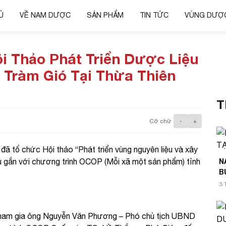
Ủ
VỀ NAM DƯỢC
SẢN PHẨM
TIN TỨC
VÙNG DƯỢC
Thảo Phát Triển Dược Liệu
 Tràm Gió Tại Thừa Thiên
T
Cỡ chữ
-
+
 tổ chức Hội thảo “Phát triển vùng nguyên liệu và xây
 gắn với chương trình OCOP (Mỗi xã một sản phẩm) tỉnh
N
B
3 
 tham gia ông Nguyễn Văn Phương – Phó chủ tịch UBND