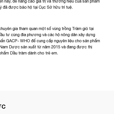
iện nay, để nâng cao giá trị và thương hiệu của sản phẩm
ý đã được bảo hộ tại Cục Sở hữu trí tuệ.
huyên gia tham quan một số vùng trồng Tràm gió tại
ầu tư cùng đia phương và các hộ nông dân xây dựng
 chuẩn GACP- WHO để cung cấp nguyên liệu cho sản phẩm
a Nam Dược sản xuất từ năm 2015 và đang được thị
 phẩm Dầu tràm dành cho trẻ em.
ỢC