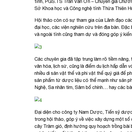
tỉnh, PGS.TS Trần Văn Ơn – Chuyên gia Chươ
Sở Khoa học và Công nghệ tỉnh Thừa Thiên H
Hội thảo còn có sự tham gia của Lãnh đạo các 
đại học, các viện nghiên cứu trên địa bàn. Đặc
và ngoài tỉnh cũng tham dự và đóng góp ý kiến 
Các chuyên gia đã tập trung làm rõ tiềm năng
văn hóa, lịch sử, cũng là điểm du lịch hấp dẫn
nhiều di sản vật thể và phi vật thể quý giá để
sản phẩm từ dược liệu có thể mạnh như sản ph
Nghệ, Sa nhân tím, Sâm bố chính… hay các bài
Đại diện cho công ty Nam Dược, Tiến sỹ dượ
trong hội thảo, góp ý về việc xây dựng một số 
cây Tràm gió, định hướng quy hoạch trồng bà