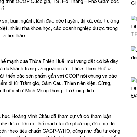
ng trình OCOP Quốc gia, TS. Hồ Thắng – Phó Giám đốc
uế.
sở, ban, ngành, lãnh đạo các huyện, thị xã, các trường
 biệt, nhiều nhà khoa học, các doanh nghiệp dược trong
tại hội thảo.
, thế mạnh của Thừa Thiên Huế, một vùng đất có bề dày
 với du khách trong và ngoài nước. Thừa Thiên Huế có
 phát triển các sản phẩm gắn với OCOP nói chung và các
ẩm đi từ Tràm gió, Sâm Cau, Thiên niên kiện, Gừng,
 thuốc như Minh Mạng thang, Trà Cung đình.
c học Hoàng Minh Châu đã tham dự và có tham luận
cây dược liệu có thế mạnh tại địa phương, đặc biệt là
i bản theo tiêu chuẩn GACP-WHO, cũng như đầu tư công