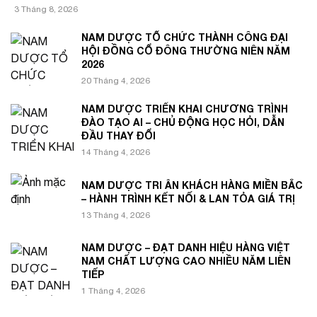
3 Tháng 8, 2026
NAM DƯỢC TỔ CHỨC THÀNH CÔNG ĐẠI
HỘI ĐỒNG CỔ ĐÔNG THƯỜNG NIÊN NĂM
2026
20 Tháng 4, 2026
NAM DƯỢC TRIỂN KHAI CHƯƠNG TRÌNH
ĐÀO TẠO AI – CHỦ ĐỘNG HỌC HỎI, DẪN
ĐẦU THAY ĐỔI
14 Tháng 4, 2026
NAM DƯỢC TRI ÂN KHÁCH HÀNG MIỀN BẮC
– HÀNH TRÌNH KẾT NỐI & LAN TỎA GIÁ TRỊ
13 Tháng 4, 2026
NAM DƯỢC – ĐẠT DANH HIỆU HÀNG VIỆT
NAM CHẤT LƯỢNG CAO NHIỀU NĂM LIÊN
TIẾP
1 Tháng 4, 2026