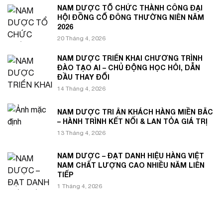
NAM DƯỢC TỔ CHỨC THÀNH CÔNG ĐẠI
HỘI ĐỒNG CỔ ĐÔNG THƯỜNG NIÊN NĂM
2026
20 Tháng 4, 2026
NAM DƯỢC TRIỂN KHAI CHƯƠNG TRÌNH
ĐÀO TẠO AI – CHỦ ĐỘNG HỌC HỎI, DẪN
ĐẦU THAY ĐỔI
14 Tháng 4, 2026
NAM DƯỢC TRI ÂN KHÁCH HÀNG MIỀN BẮC
– HÀNH TRÌNH KẾT NỐI & LAN TỎA GIÁ TRỊ
13 Tháng 4, 2026
NAM DƯỢC – ĐẠT DANH HIỆU HÀNG VIỆT
NAM CHẤT LƯỢNG CAO NHIỀU NĂM LIÊN
TIẾP
1 Tháng 4, 2026