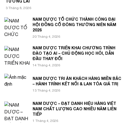
TƯƠNG LAI
3 Tháng 8, 2026
NAM DƯỢC TỔ CHỨC THÀNH CÔNG ĐẠI
HỘI ĐỒNG CỔ ĐÔNG THƯỜNG NIÊN NĂM
2026
20 Tháng 4, 2026
NAM DƯỢC TRIỂN KHAI CHƯƠNG TRÌNH
ĐÀO TẠO AI – CHỦ ĐỘNG HỌC HỎI, DẪN
ĐẦU THAY ĐỔI
14 Tháng 4, 2026
NAM DƯỢC TRI ÂN KHÁCH HÀNG MIỀN BẮC
– HÀNH TRÌNH KẾT NỐI & LAN TỎA GIÁ TRỊ
13 Tháng 4, 2026
NAM DƯỢC – ĐẠT DANH HIỆU HÀNG VIỆT
NAM CHẤT LƯỢNG CAO NHIỀU NĂM LIÊN
TIẾP
1 Tháng 4, 2026