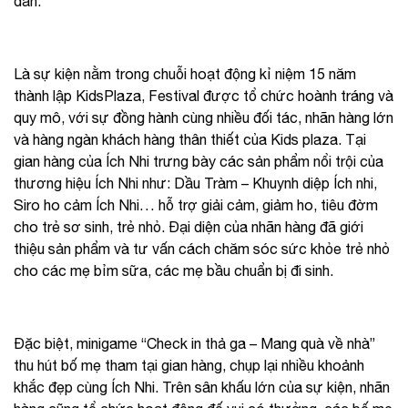
dẫn.
Là sự kiện nằm trong chuỗi hoạt động kỉ niệm 15 năm
thành lập KidsPlaza, Festival được tổ chức hoành tráng và
quy mô, với sự đồng hành cùng nhiều đối tác, nhãn hàng lớn
và hàng ngàn khách hàng thân thiết của Kids plaza. Tại
gian hàng của Ích Nhi trưng bày các sản phẩm nổi trội của
thương hiệu Ích Nhi như: Dầu Tràm – Khuynh diệp Ích nhi,
Siro ho cảm Ích Nhi… hỗ trợ giải cảm, giảm ho, tiêu đờm
cho trẻ sơ sinh, trẻ nhỏ. Đại diện của nhãn hàng đã giới
thiệu sản phẩm và tư vấn cách chăm sóc sức khỏe trẻ nhỏ
cho các mẹ bỉm sữa, các mẹ bầu chuẩn bị đi sinh.
Đặc biệt, minigame “Check in thả ga – Mang quà về nhà”
thu hút bố mẹ tham tại gian hàng, chụp lại nhiều khoảnh
khắc đẹp cùng Ích Nhi. Trên sân khấu lớn của sự kiện, nhãn