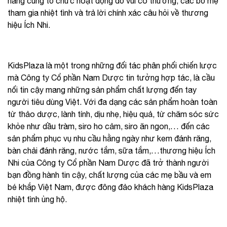
hàng cũng tổ chức hoạt động đố vui có thưởng, các bố mẹ
tham gia nhiệt tình và trả lời chính xác câu hỏi về thương
hiệu Ích Nhi.
KidsPlaza là một trong những đối tác phân phối chiến lược
mà Công ty Cổ phần Nam Dược tin tưởng hợp tác, là cầu
nối tin cậy mang những sản phẩm chất lượng đến tay
người tiêu dùng Việt. Với đa dạng các sản phẩm hoàn toàn
từ thảo dược, lành tính, dịu nhẹ, hiệu quả, từ chăm sóc sức
khỏe như dầu tràm, siro ho cảm, siro ăn ngon,… đến các
sản phẩm phục vụ nhu cầu hằng ngày như kem đánh răng,
bàn chải đánh răng, nước tắm, sữa tắm,…thương hiệu Ích
Nhi của Công ty Cổ phần Nam Dược đã trở thành người
bạn đồng hành tin cậy, chất lượng của các mẹ bầu và em
bé khắp Việt Nam, được đông đảo khách hàng KidsPlaza
nhiệt tình ủng hộ.