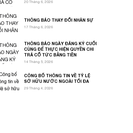
20 Tháng 6, 2026
THÔNG BÁO THAY ĐỔI NHÂN SỰ
17 Tháng 6, 2026
THÔNG BÁO NGÀY ĐĂNG KÝ CUỐI
CÙNG ĐỂ THỰC HIỆN QUYỀN CHI
TRẢ CỔ TỨC BẰNG TIỀN
14 Tháng 5, 2026
CÔNG BỐ THÔNG TIN VỀ TỶ LỆ
SỞ HỮU NƯỚC NGOÀI TỐI ĐA
29 Tháng 4, 2026