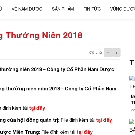
Ủ
VỀ NAM DƯỢC
SẢN PHẨM
TIN TỨC
VÙNG DƯỢC
ng Thường Niên 2018
Cỡ chữ
-
+
T
 thường niên 2018 – Công ty Cổ Phần Nam Dược
:
ông thường niên năm 2018
– Công ty Cổ Phần Nam
B
T
tại đây
e đính kèm tải
22
ng của hội đồng quản trị:
tại đây
File đính kèm tải
Dược Miền Trung:
tại đây
File đính kèm tải