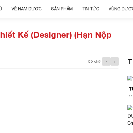
Ủ
VỀ NAM DƯỢC
SẢN PHẨM
TIN TỨC
VÙNG DƯỢC
hiết Kế (Designer) (Hạn Nộp
T
Cỡ chữ
-
+
T
11