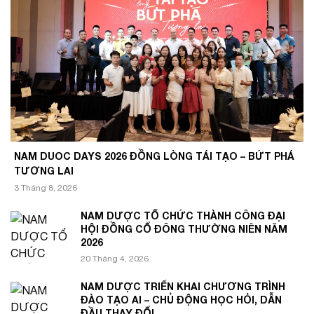
NAM DUOC DAYS 2026 ĐỒNG LÒNG TÁI TẠO – BỨT PHÁ
TƯƠNG LAI
3 Tháng 8, 2026
NAM DƯỢC TỔ CHỨC THÀNH CÔNG ĐẠI
HỘI ĐỒNG CỔ ĐÔNG THƯỜNG NIÊN NĂM
2026
20 Tháng 4, 2026
NAM DƯỢC TRIỂN KHAI CHƯƠNG TRÌNH
ĐÀO TẠO AI – CHỦ ĐỘNG HỌC HỎI, DẪN
ĐẦU THAY ĐỔI