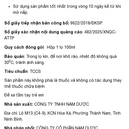
Sử dụng sản phẩm tốt nhất trong vòng 10 ngày kể từ khi
mở nắp.
Số giấy tiếp nhận bản công bố:
9622/2018/ĐKSP.
Số giấy xác nhận nội dung quảng cáo
: 482/2025/XNQC-
ATTP
Quy cách đóng gói
: Hộp 1 lọ 100ml
Bảo quản
: Trong lọ kín, để nơi khô ráo, nhiệt độ không quá
0
30
C, tránh ánh sáng.
Tiêu chuẩn
: TCCS
Sản phẩm này không phải là thuốc và không có tác dụng thay
thế thuốc chữa bệnh
Để xa tầm tay trẻ em
Nhà sản xuất:
CÔNG TY TNHH NAM DƯỢC
Địa chỉ: Lô M13 (C4-9), KCN Hòa Xá, Phường Thành Nam, Tỉnh
Ninh Bình.
Nhà phân phối:
CÔNG TY CỔ PHẦN NAM DƯỢC