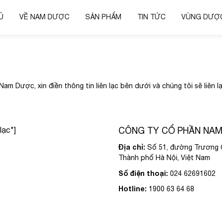
Ủ
VỀ NAM DƯỢC
SẢN PHẨM
TIN TỨC
VÙNG DƯỢC
 Nam Dược, xin điền thông tin liên lạc bên dưới và chúng tôi sẽ liên 
lạc"]
CÔNG TY CỔ PHẦN NA
Địa chỉ:
Số 51, đường Trương C
Thành phố Hà Nội, Việt Nam
Số điện thoại:
024 62691602
Hotline:
1900 63 64 68