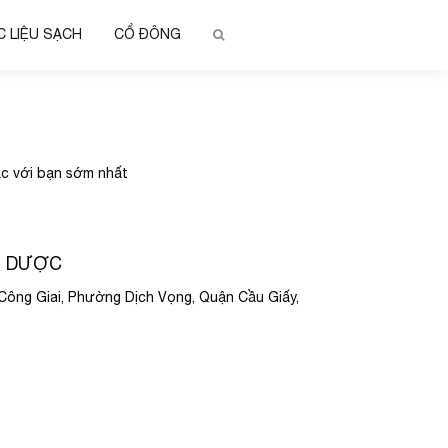
 LIỆU SẠCH
CỔ ĐÔNG
lạc với bạn sớm nhất
M DƯỢC
ông Giai, Phường Dịch Vọng, Quận Cầu Giấy,