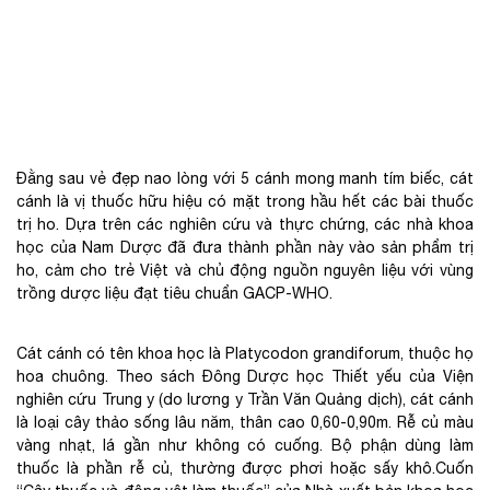
Đằng sau vẻ đẹp nao lòng với 5 cánh mong manh tím biếc, cát
cánh là vị thuốc hữu hiệu có mặt trong hầu hết các bài thuốc
trị ho. Dựa trên các nghiên cứu và thực chứng, các nhà khoa
học của Nam Dược đã đưa thành phần này vào sản phẩm trị
ho, cảm cho trẻ Việt và chủ động nguồn nguyên liệu với vùng
trồng dược liệu đạt tiêu chuẩn GACP-WHO.
Cát cánh có tên khoa học là Platycodon grandiforum, thuộc họ
hoa chuông. Theo sách Đông Dược học Thiết yếu của Viện
nghiên cứu Trung y (do lương y Trần Văn Quảng dịch), cát cánh
là loại cây thảo sống lâu năm, thân cao 0,60-0,90m. Rễ củ màu
vàng nhạt, lá gần như không có cuống. Bộ phận dùng làm
thuốc là phần rễ củ, thường được phơi hoặc sấy khô.Cuốn