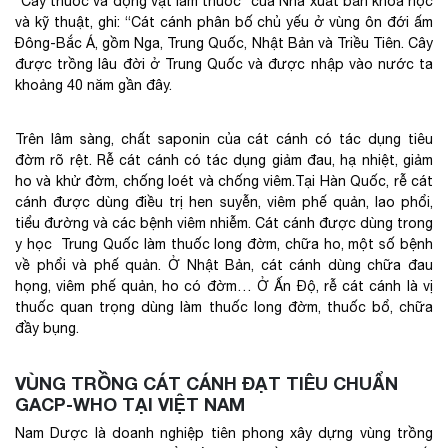
“Cây thuốc và động vật làm thuốc” của Nhà xuất bản khoa học
và kỹ thuật, ghi: “Cát cánh phân bố chủ yếu ở vùng ôn đới ấm
Đông-Bắc Á, gồm Nga, Trung Quốc, Nhật Bản và Triều Tiên. Cây
được trồng lâu đời ở Trung Quốc và được nhập vào nước ta
khoảng 40 năm gần đây.
Trên lâm sàng, chất saponin của cát cánh có tác dụng tiêu
đờm rõ rệt. Rễ cát cánh có tác dụng giảm đau, hạ nhiệt, giảm
ho và khử đờm, chống loét và chống viêm.Tại Hàn Quốc, rễ cát
cánh được dùng điều trị hen suyễn, viêm phế quản, lao phổi,
tiểu đường và các bệnh viêm nhiễm. Cát cánh được dùng trong
y học Trung Quốc làm thuốc long đờm, chữa ho, một số bệnh
về phổi và phế quản. Ở Nhật Bản, cát cánh dùng chữa đau
họng, viêm phế quản, ho có đờm… Ở Ấn Độ, rễ cát cánh là vị
thuốc quan trọng dùng làm thuốc long đờm, thuốc bổ, chữa
đầy bụng.
VÙNG TRỒNG CÁT CÁNH ĐẠT TIÊU CHUẨN
GACP-WHO TẠI VIỆT NAM
Nam Dược là doanh nghiệp tiên phong xây dựng vùng trồng