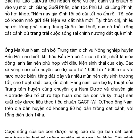
Bắc Hà, Lào Cai.Vừa thu hoạch xong vụ cát cánh và chuẩn bị
vào vụ mới, chị Giàng Suối Phấn, dân tộc Phù Lá, xã Lùng Phình,
hồ hởi khoe: “Năm nay gia đình tôi có cái tết no ấm rồi. Tôi còn
có khoản nhỏ gửi tiết kiệm và cất nhà mới”.Tại thôn chị, nhiều
người từng phải sang Trung Quốc làm thuê, nay có thể trồng
cát cánh đủ trang trải cuộc sống tại chính nương đất quê mình.
Ông Ma Xua Nam, cán bộ Trung tâm dịch vụ Nông nghiệp huyện
Bắc Hà, cho biết, khí hậu Bắc Hà có 4 mùa rõ rệt, nhất là mùa
đông lạnh ẩm nên phù hợp với điều kiện sinh thái của cây. Các
xã vùng cao của huyện có độ cao từ 1.000 tới 1.500m so với
mực nước biển, tầng đất dày và nhiều mùn nên cây sinh trưởng
tốt, cho hoạt chất cao, ổn định. Hằng năm, cán bộ kỹ thuật của
Trung tâm huyện cùng chuyên gia Nam Dược và chuyên gia
Biotrade đều tổ chức tập huấn cho bà con về kỹ thuật sản
xuất cây dược liệu theo tiêu chuẩn GACP-WHO.Theo ông Nam,
trên địa bàn huyện có khoảng 80 hộ dân trồng cát cánh, với
tổng diện tích 14ha.
Cuộc sống của bà con được nâng cao do giá bán cát cánh