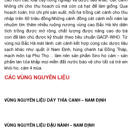
cao hơn các loại cây nông nghiệp và dược liệu khác. Cát cánh
không chỉ cho thu hoạch củ mà còn cả hạt để làm giống. Qua
hoạch toán, trừ chi phí sản xuất, mỗi ha trồng cát cánh cho thu
nhập trên 60 triệu đồng.Những cánh đồng cát cánh mỗi năm lại
nhuộm tím thêm nhiều ruộng nương vùng cao Bắc Hà khi diện
tích trồng được mở rộng, chất lượng được nâng cao do bà
con đã làm chủ được kỹ thuật theo tiêu chuẩn GACP-WHO. Từ
vùng núi Bắc Hà mát lành, cát cánh kết hợp cùng các dược liệu
sạch khác như quất ở Nam Định, húng chanh tại Đồng Tháp,
mạch môn tại Phú Thọ… làm nên sản phẩm Siro ho cảm – sản
phẩm lan tỏa khắp mọi miền đất nước bảo vệ cho tất cả trẻ em
khỏi ho, cảm 4 mùa.
CÁC VÙNG NGUYÊN LIỆU
VÙNG NGUYÊN LIỆU DÂY THÌA CANH – NAM ĐỊNH
VÙNG NGUYÊN LIỆU ĐẬU NÀNH – NAM ĐỊNH