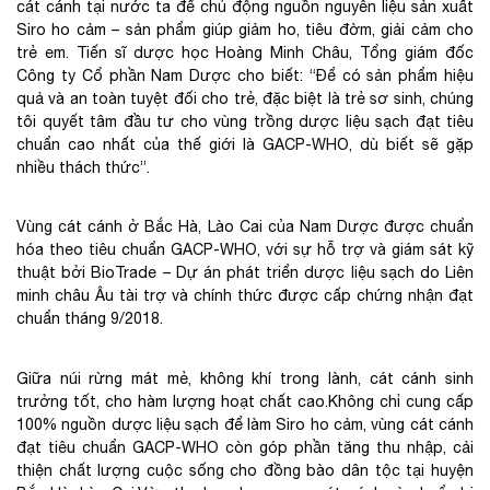
cát cánh tại nước ta để chủ động nguồn nguyên liệu sản xuất
Siro ho cảm – sản phẩm giúp giảm ho, tiêu đờm, giải cảm cho
trẻ em. Tiến sĩ dược học Hoàng Minh Châu, Tổng giám đốc
Công ty Cổ phần Nam Dược cho biết: “Để có sản phẩm hiệu
quả và an toàn tuyệt đối cho trẻ, đặc biệt là trẻ sơ sinh, chúng
tôi quyết tâm đầu tư cho vùng trồng dược liệu sạch đạt tiêu
chuẩn cao nhất của thế giới là GACP-WHO, dù biết sẽ gặp
nhiều thách thức”.
Vùng cát cánh ở Bắc Hà, Lào Cai của Nam Dược được chuẩn
hóa theo tiêu chuẩn GACP-WHO, với sự hỗ trợ và giám sát kỹ
thuật bởi BioTrade – Dự án phát triển dược liệu sạch do Liên
minh châu Âu tài trợ và chính thức được cấp chứng nhận đạt
chuẩn tháng 9/2018.
Giữa núi rừng mát mẻ, không khí trong lành, cát cánh sinh
trưởng tốt, cho hàm lượng hoạt chất cao.Không chỉ cung cấp
100% nguồn dược liệu sạch để làm Siro ho cảm, vùng cát cánh
đạt tiêu chuẩn GACP-WHO còn góp phần tăng thu nhập, cải
thiện chất lượng cuộc sống cho đồng bào dân tộc tại huyện