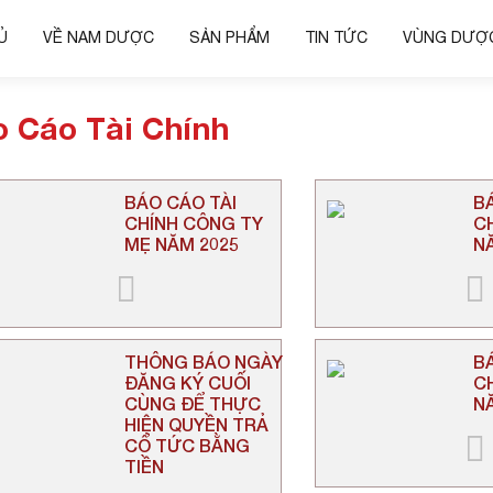
Ủ
VỀ NAM DƯỢC
SẢN PHẨM
TIN TỨC
VÙNG DƯỢC
 Cáo Tài Chính
BÁO CÁO TÀI
B
CHÍNH CÔNG TY
C
MẸ NĂM 2025
N
THÔNG BÁO NGÀY
B
ĐĂNG KÝ CUỐI
C
CÙNG ĐỂ THỰC
N
HIỆN QUYỀN TRẢ
CỔ TỨC BẰNG
TIỀN