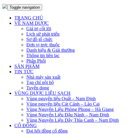
Toggle navigation
TRANG CHỦ
VỀ NAM DƯỢC
Giá trị cốt lõi
Lịch sử phát triển
Sơ đồ tổ chức
Đơn vị trực thuộc
Danh hiệu & Giải thưởng
Thông tin liên lạc
Phân Phối
SẢN PHẨM
TIN TỨC
Nhà máy sản xuất
Tạp chí nội bộ
Tuyển dụng
VÙNG DƯỢC LIỆU SẠCH
Vùng nguyên liệu Quất – Nam Định
Vùng nguyên liệu Cát Cánh – Lào Cai
Vùng Nguyên Liệu Phòng Phong – Hà Giang
Vùng Nguyên Liệu Đậu Nành – Nam Định
Vùng Nguyên Liệu Dây Thìa Canh – Nam Định
CỔ ĐÔNG
Đại hội đồng cổ đông