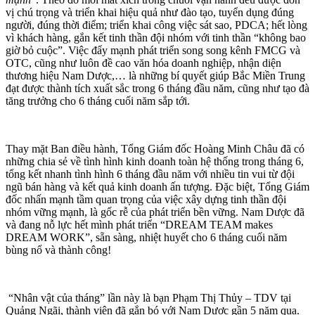
vị chú trọng và triển khai hiệu quả như đào tạo, tuyển dụng đúng
người, đúng thời điểm; triển khai công việc sát sao, PDCA; hết lòng
vì khách hàng, gắn kết tinh thần đội nhóm với tinh thần “không bao
giờ bỏ cuộc”. Việc đẩy mạnh phát triển song song kênh FMCG và
OTC, cũng như luôn đề cao văn hóa doanh nghiệp, nhận diện
thương hiệu Nam Dược,… là những bí quyết giúp Bắc Miền Trung
đạt được thành tích xuất sắc trong 6 tháng đầu năm, cũng như tạo đà
tăng trưởng cho 6 tháng cuối năm sắp tới.
Thay mặt Ban điều hành, Tổng Giám đốc Hoàng Minh Châu đã có
những chia sẻ về tình hình kinh doanh toàn hệ thống trong tháng 6,
tổng kết nhanh tình hình 6 tháng đầu năm với nhiều tin vui từ đội
ngũ bán hàng và kết quả kinh doanh ấn tượng. Đặc biệt, Tổng Giám
đốc nhấn mạnh tầm quan trọng của việc xây dựng tinh thần đội
nhóm vững mạnh, là gốc rễ của phát triển bền vững. Nam Dược đã
và đang nỗ lực hết mình phát triển “DREAM TEAM makes
DREAM WORK”, sẵn sàng, nhiệt huyết cho 6 tháng cuối năm
bùng nổ và thành công!
“Nhân vật của tháng” lần này là bạn Phạm Thị Thủy – TDV tại
Quảng Ngãi, thành viên đã gắn bó với Nam Dược gần 5 năm qua.