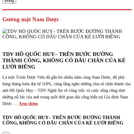
Đóng
Gương mặt Nam Dược
TDV HỒ QUỐC HUY– TRÊN BƯỚC ĐƯỜNG
THÀNH CÔNG, KHÔNG CÓ DẤU CHÂN CỦA KẺ
LƯỜI BIẾNG
Là một Trình Dược Viên đã gắn bó nhiều năm cùng Nam Dược, độ phủ
hàng tháng luôn đạt từ 110%, cùng lắng nghe những chia sẻ chân thành của
anh Hồ Quốc Huy – TDV Nghệ An về công việc và cuộc sống cũng như
những nỗ lực của anh trong suốt thời gian dài cống hiến tại Gia đình Nam
Dược. ...
Xem thêm
TDV HỒ QUỐC HUY– TRÊN BƯỚC ĐƯỜNG THÀNH
CÔNG, KHÔNG CÓ DẤU CHÂN CỦA KẺ LƯỜI BIẾNG