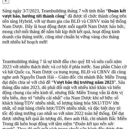
×
Sáng ngày 3/7/2023, Teambuilding tháng 7 với tinh thần “
Đoàn kết
vượt bão, hướng tới thành công
” đã được tổ chức thành công trên
nền tảng Hybrid, với sự tham gia của BLĐ và CBNV toàn hệ thống
Nam Dược. Đây là hoạt động được mỗi người Nam Dược háo hức,
mong chờ mỗi tháng để nắm bắt kịp thời kết quả, hoạt động kinh
doanh của tháng trước, cũng như chuẩn bị vững vàng cho tháng
mới nhiều kế hoạch mới!
Teambuilding tháng 7 là sự khởi đầu cho quý III và nửa cuối năm
2023 với nhiều thách thức và cơ hội ở phía trước. Sau phần Chào cờ
và hát Quốc ca, Nam Dược ca trang trọng, BLĐ và CBNV đã cùng
nghe anh Nguyễn Danh Hải – Giám đốc chi nhánh Bắc Miền Trung
đại diện chia sẻ với chủ đề “
Vượt bão thị trường năm 2023
”. Sáu
tháng đầu năm 2023, dù phải đối mặt với nhiều khó khăn và biến
động chung của nền kinh tế, nhưng Bắc Miền Trung vẫn là đơn vị
tiêu biểu, duy trì “nhiều cái nhất” của Nam Dược khi sở hữu: số
khách hàng/TDV nhiều nhất, số lượng hàng hóa SKU/TDV lớn
nhất, số mặt hàng chiến lược/TDN nhiều nhất, và đặc biệt duy trì
tốc độ tăng trưởng cao nhất so với năm 2022 toàn hệ thống. Để đạt
được những kết quả ấn tượng đó, theo anh Hải, chi nhánh Bắc Miền
Trung đã luôn hoạt động với tâm niệm “
Đoàn kết tạo nên sức
mạnh
”. Theo đó mỗi mắt xích trong chuỗi vận hành đều được đơn