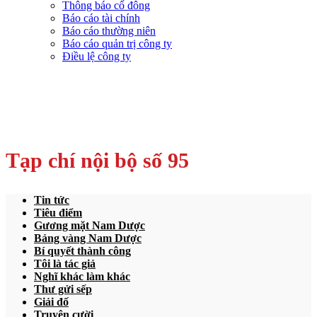
Thông báo cổ đông
Báo cáo tài chính
Báo cáo thường niên
Báo cáo quản trị công ty
Điều lệ công ty
Tạp chí nội bộ số 95
Tin tức
Tiêu điểm
Gương mặt Nam Dược
Bảng vàng Nam Dược
Bí quyết thành công
Tôi là tác giả
Nghĩ khác làm khác
Thư gửi sếp
Giải đố
Truyện cười