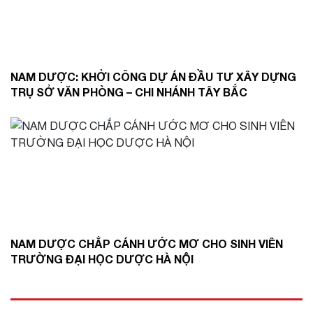
NAM DƯỢC: KHỞI CÔNG DỰ ÁN ĐẦU TƯ XÂY DỰNG
TRỤ SỞ VĂN PHÒNG – CHI NHÁNH TÂY BẮC
NAM DƯỢC CHẮP CÁNH ƯỚC MƠ CHO SINH VIÊN
TRƯỜNG ĐẠI HỌC DƯỢC HÀ NỘI