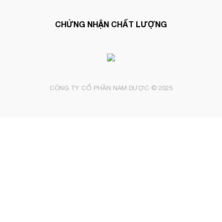
CHỨNG NHẬN CHẤT LƯỢNG
CÔNG TY CỔ PHẦN NAM DƯỢC © 2025