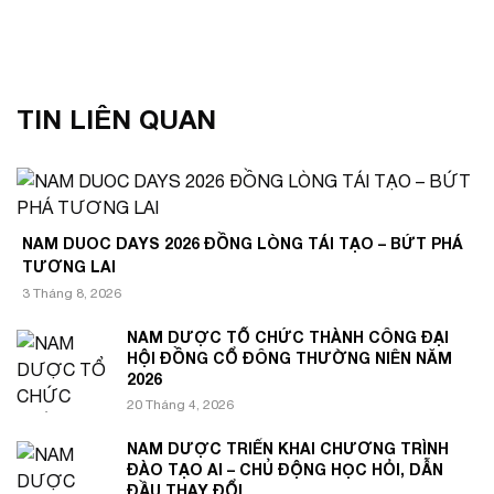
TIN LIÊN QUAN
NAM DUOC DAYS 2026 ĐỒNG LÒNG TÁI TẠO – BỨT PHÁ
TƯƠNG LAI
3 Tháng 8, 2026
NAM DƯỢC TỔ CHỨC THÀNH CÔNG ĐẠI
HỘI ĐỒNG CỔ ĐÔNG THƯỜNG NIÊN NĂM
2026
20 Tháng 4, 2026
NAM DƯỢC TRIỂN KHAI CHƯƠNG TRÌNH
ĐÀO TẠO AI – CHỦ ĐỘNG HỌC HỎI, DẪN
ĐẦU THAY ĐỔI