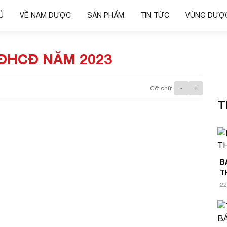
Ủ
VỀ NAM DƯỢC
SẢN PHẨM
TIN TỨC
VÙNG DƯỢC
 ĐHCĐ NĂM 2023
Cỡ chữ
-
+
T
B
T
22