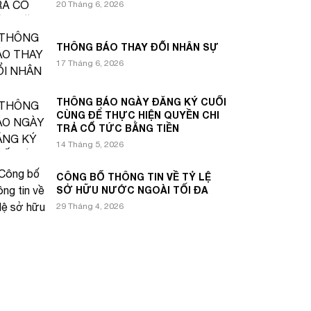
20 Tháng 6, 2026
THÔNG BÁO THAY ĐỔI NHÂN SỰ
17 Tháng 6, 2026
THÔNG BÁO NGÀY ĐĂNG KÝ CUỐI
CÙNG ĐỂ THỰC HIỆN QUYỀN CHI
TRẢ CỔ TỨC BẰNG TIỀN
14 Tháng 5, 2026
CÔNG BỐ THÔNG TIN VỀ TỶ LỆ
SỞ HỮU NƯỚC NGOÀI TỐI ĐA
29 Tháng 4, 2026