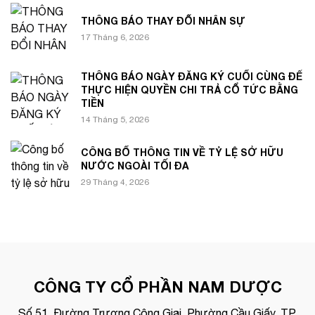
THÔNG BÁO THAY ĐỔI NHÂN SỰ
17 Tháng 6, 2026
THÔNG BÁO NGÀY ĐĂNG KÝ CUỐI CÙNG ĐỂ
THỰC HIỆN QUYỀN CHI TRẢ CỔ TỨC BẰNG
TIỀN
14 Tháng 5, 2026
CÔNG BỐ THÔNG TIN VỀ TỶ LỆ SỞ HỮU
NƯỚC NGOÀI TỐI ĐA
29 Tháng 4, 2026
CÔNG TY CỔ PHẦN NAM DƯỢC
Số 51, Đường Trương Công Giai, Phường Cầu Giấy, TP.