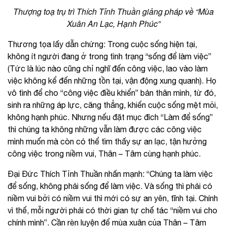
Thượng toạ trụ trì Thích Tỉnh Thuần giảng pháp về “Mùa
Xuân An Lạc, Hạnh Phúc”
Thương tọa lấy dẫn chứng: Trong cuộc sống hiện tại,
không ít người đang ở trong tình trạng “sống để làm việc”
(Tức là lúc nào cũng chỉ nghĩ đến công việc, lao vào làm
việc không kể đến những tồn tại, vận động xung quanh). Họ
vô tình để cho “công việc điều khiển” bản thân mình, từ đó,
sinh ra những áp lực, căng thẳng, khiến cuộc sống mệt mỏi,
không hạnh phúc. Nhưng nếu đặt mục đích “Làm để sống”
thì chúng ta không những vẫn làm được các công việc
mình muốn mà còn có thể tìm thấy sự an lạc, tận hưởng
công việc trong niềm vui, Thân – Tâm cùng hạnh phúc.
Đại Đức Thích Tỉnh Thuần nhấn mạnh: “Chúng ta làm việc
để sống, không phải sống để làm việc. Và sống thì phải có
niềm vui bởi có niềm vui thì mới có sự an yên, tĩnh tại. Chính
vì thế, mỗi người phải có thời gian tự chế tác “niềm vui cho
chính mình”. Cần rèn luyện để mùa xuân của Thân – Tâm