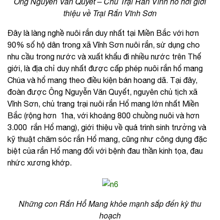
Ông Nguyễn Văn Quyết – Chủ Trại Rắn Vĩnh hồ hởi giới
thiệu về Trại Rắn Vĩnh Sơn
Đây là làng nghề nuôi rắn duy nhất tại Miền Bắc với hơn
90% số hộ dân trong xã Vĩnh Sơn nuôi rắn, sử dụng cho
nhu cầu trong nước và xuất khẩu đi nhiều nước trên Thế
giới, là địa chỉ duy nhất được cấp phép nuôi rắn hổ mang
Chúa và hổ mang theo điều kiện bán hoang dã. Tại đây,
đoàn được Ông Nguyễn Văn Quyết, nguyên chủ tịch xã
Vĩnh Sơn, chủ trang trại nuôi rắn Hổ mang lớn nhất Miền
Bắc (rộng hơn 1ha, với khoảng 800 chuồng nuôi và hơn
3.000 rắn Hổ mang), giới thiệu về quá trình sinh trưởng và
kỹ thuật chăm sóc rắn Hổ mang, cũng như công dụng đặc
biệt của rắn Hổ mang đối với bệnh đau thần kinh tọa, đau
nhức xương khớp.
Những con Rắn Hổ Mang khỏe mạnh sắp đến kỳ thu
hoạch