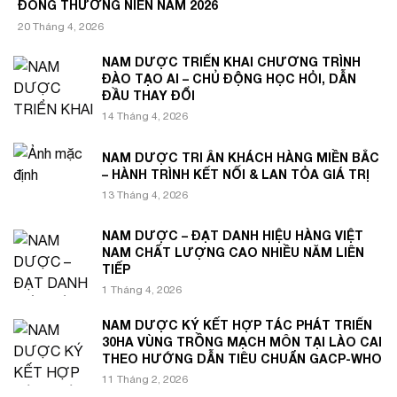
ĐÔNG THƯỜNG NIÊN NĂM 2026
20 Tháng 4, 2026
NAM DƯỢC TRIỂN KHAI CHƯƠNG TRÌNH
ĐÀO TẠO AI – CHỦ ĐỘNG HỌC HỎI, DẪN
ĐẦU THAY ĐỔI
14 Tháng 4, 2026
NAM DƯỢC TRI ÂN KHÁCH HÀNG MIỀN BẮC
– HÀNH TRÌNH KẾT NỐI & LAN TỎA GIÁ TRỊ
13 Tháng 4, 2026
NAM DƯỢC – ĐẠT DANH HIỆU HÀNG VIỆT
NAM CHẤT LƯỢNG CAO NHIỀU NĂM LIÊN
TIẾP
1 Tháng 4, 2026
NAM DƯỢC KÝ KẾT HỢP TÁC PHÁT TRIỂN
30HA VÙNG TRỒNG MẠCH MÔN TẠI LÀO CAI
THEO HƯỚNG DẪN TIÊU CHUẨN GACP-WHO
11 Tháng 2, 2026