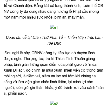
tổ và Chánh điện. Bằng tất cả lòng thành kính, toàn thể CB
NV công ty đã cùng nhau dâng hương lễ Phật cầu mong
một năm mới nhiều sức khỏe, bình an, may mắn.
Đoàn làm lễ tại Điện Thờ Phật Tổ – Thiền Viện Trúc Lâm
Tuệ Đức
Sau nghi lễ này, CBNV công ty tiếp tục có duyên lành
được nghe Thượng toạ trụ trì Thích Tỉnh Thuần giảng
pháp, bình giải những quan điểm của phật giáo về “mùa
Xuân Di lặc”, đó chính là mùa xuân miên viễn có trong tâm
mỗi người, là niềm vui, niềm an lạc nội tâm khi chúng ta
sống và làm việc gieo nhân lành thiện, lợi mình lợi cho
người, luôn giữ gìn thân, khẩu, ý để tránh rơi vào cảnh “sân
si, phiền não”.