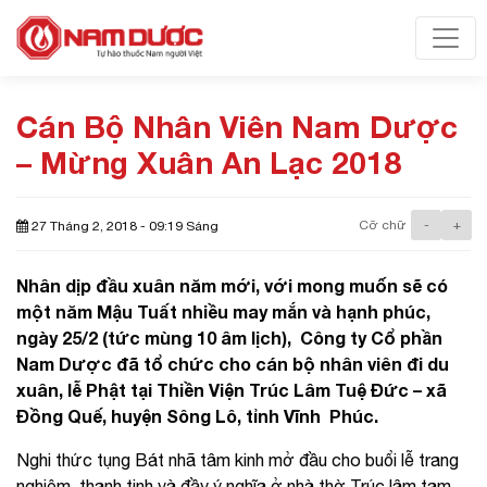
Toggl
Cán Bộ Nhân Viên Nam Dược
– Mừng Xuân An Lạc 2018
Cỡ chữ
-
+
27 Tháng 2, 2018 - 09:19 Sáng
Nhân dịp đầu xuân năm mới, với mong muốn sẽ có
một năm Mậu Tuất nhiều may mắn và hạnh phúc,
ngày 25/2 (tức mùng 10 âm lịch), Công ty Cổ phần
Nam Dược đã tổ chức cho cán bộ nhân viên đi du
xuân, lễ Phật tại Thiền Viện Trúc Lâm Tuệ Đức – xã
Đồng Quế, huyện Sông Lô, tỉnh Vĩnh Phúc.
Nghi thức tụng Bát nhã tâm kinh mở đầu cho buổi lễ trang
nghiêm, thanh tịnh và đầy ý nghĩa ở nhà thờ Trúc lâm tam