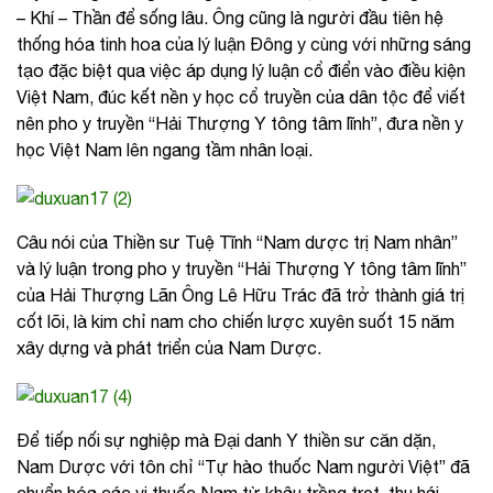
– Khí – Thần để sống lâu. Ông cũng là người đầu tiên hệ
thống hóa tinh hoa của lý luận Đông y cùng với những sáng
tạo đặc biệt qua việc áp dụng lý luận cổ điển vào điều kiện
Việt Nam, đúc kết nền y học cổ truyền của dân tộc để viết
nên pho y truyền “Hải Thượng Y tông tâm lĩnh”, đưa nền y
học Việt Nam lên ngang tầm nhân loại.
Câu nói của Thiền sư Tuệ Tĩnh “Nam dược trị Nam nhân”
và lý luận trong pho y truyền “Hải Thượng Y tông tâm lĩnh”
của Hải Thượng Lãn Ông Lê Hữu Trác đã trở thành giá trị
cốt lõi, là kim chỉ nam cho chiến lược xuyên suốt 15 năm
xây dựng và phát triển của Nam Dược.
Để tiếp nối sự nghiệp mà Đại danh Y thiền sư căn dặn,
Nam Dược với tôn chỉ “Tự hào thuốc Nam người Việt” đã
chuẩn hóa các vị thuốc Nam từ khâu trồng trọt, thu hái