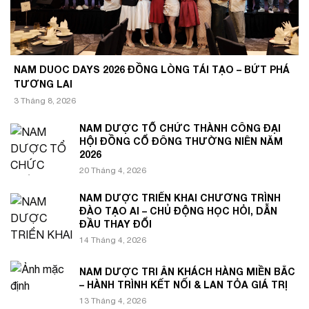
NAM DUOC DAYS 2026 ĐỒNG LÒNG TÁI TẠO – BỨT PHÁ
TƯƠNG LAI
3 Tháng 8, 2026
NAM DƯỢC TỔ CHỨC THÀNH CÔNG ĐẠI
HỘI ĐỒNG CỔ ĐÔNG THƯỜNG NIÊN NĂM
2026
20 Tháng 4, 2026
NAM DƯỢC TRIỂN KHAI CHƯƠNG TRÌNH
ĐÀO TẠO AI – CHỦ ĐỘNG HỌC HỎI, DẪN
ĐẦU THAY ĐỔI
14 Tháng 4, 2026
NAM DƯỢC TRI ÂN KHÁCH HÀNG MIỀN BẮC
– HÀNH TRÌNH KẾT NỐI & LAN TỎA GIÁ TRỊ
13 Tháng 4, 2026