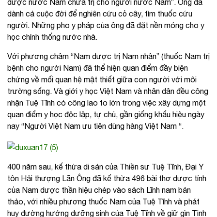
dược nước Nam chữa trị cho người nước Nam”. Ông đã
dành cả cuộc đời để nghiên cứu cỏ cây, tìm thuốc cứu
người. Những pho y pháp của ông đã đặt nền móng cho y
học chính thống nước nhà.
Với phương châm “Nam dược trị Nam nhân” (thuốc Nam trị
bệnh cho người Nam) đã thể hiện quan điểm đầy biện
chứng về mối quan hệ mật thiết giữa con người với môi
trường sống. Và giới y học Việt Nam và nhân dân đều công
nhận Tuệ Tĩnh có công lao to lớn trong việc xây dựng một
quan điểm y học độc lập, tự chủ, gần giống khẩu hiệu ngày
nay “Người Việt Nam ưu tiên dùng hàng Việt Nam “.
400 năm sau, kế thừa di sản của Thiền sư Tuệ Tĩnh, Đại Y
tôn Hải thượng Lãn Ông đã kế thừa 496 bài thơ dược tính
của Nam dược thần hiệu chép vào sách Lĩnh nam bản
thảo, với nhiều phương thuốc Nam của Tuệ Tĩnh và phát
huy đường hướng dưỡng sinh của Tuệ Tĩnh về giữ gìn Tinh