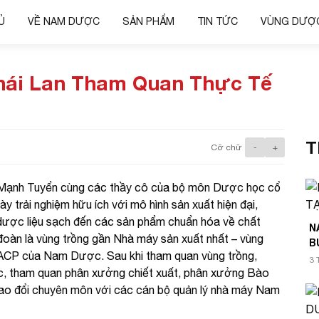
Ủ
VỀ NAM DƯỢC
SẢN PHẨM
TIN TỨC
VÙNG DƯỢC
hái Lan Tham Quan Thực Tế
T
Cỡ chữ
-
+
Mạnh Tuyển cùng các thầy cô của bộ môn Dược học cổ
y trải nghiệm hữu ích với mô hình sản xuất hiện đại,
 dược liệu sạch đến các sản phẩm chuẩn hóa về chất
N
oàn là vùng trồng gần Nhà máy sản xuất nhất – vùng
B
 GACP của Nam Dược. Sau khi tham quan vùng trồng,
3 
c, tham quan phân xưởng chiết xuất, phân xưởng Bào
trao đổi chuyên môn với các cán bộ quản lý nhà máy Nam