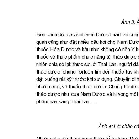
Ảnh 3: 
Bên cạnh đó, các sinh viên DượcThái Lan cũng 
quan cũng như đặt nhiều câu hỏi cho Nam Dượ
thuốc Hóa Dược và hầu như không có nền Y họ
thuốc và thực phẩm chức năng từ thảo dược c
nhiên chia sẻ lại: thực sự, ở Thái Lan, người 
thảo dược, chúng tôi luôn tìm đến thuốc tây kh
đặt xuống rất kỹ trước khi sử dụng. Chuyến đi
chức năng, về thuốc thảo dược. Chúng tôi đã c
thảo dược như của Nam Dược và hi vọng một
phẩm này sang Thái Lan,…
Ảnh 4: Lời chào cả
Những chuyến tham quan thực tế tại Nam Dược 