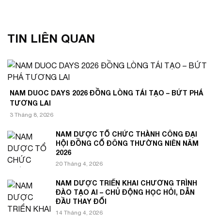
TIN LIÊN QUAN
NAM DUOC DAYS 2026 ĐỒNG LÒNG TÁI TẠO – BỨT PHÁ
TƯƠNG LAI
3 Tháng 8, 2026
NAM DƯỢC TỔ CHỨC THÀNH CÔNG ĐẠI
HỘI ĐỒNG CỔ ĐÔNG THƯỜNG NIÊN NĂM
2026
20 Tháng 4, 2026
NAM DƯỢC TRIỂN KHAI CHƯƠNG TRÌNH
ĐÀO TẠO AI – CHỦ ĐỘNG HỌC HỎI, DẪN
ĐẦU THAY ĐỔI
14 Tháng 4, 2026