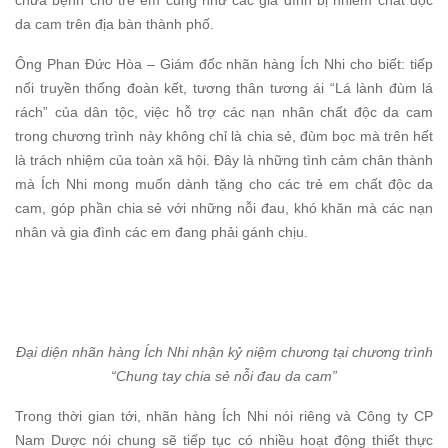
chữa bệnh cho trẻ em cũng như các gia đình bị nhiễm chất độc
da cam trên địa bàn thành phố.
Ông Phan Đức Hòa – Giám đốc nhãn hàng Ích Nhi cho biết: tiếp
nối truyền thống đoàn kết, tương thân tương ái “Lá lành đùm lá
rách” của dân tộc, việc hỗ trợ các nạn nhân chất độc da cam
trong chương trình này không chỉ là chia sẻ, đùm bọc mà trên hết
là trách nhiệm của toàn xã hội. Đây là những tình cảm chân thành
mà Ích Nhi mong muốn dành tặng cho các trẻ em chất độc da
cam, góp phần chia sẻ với những nỗi đau, khó khăn mà các nạn
nhân và gia đình các em đang phải gánh chịu.
Đại diện nhãn hàng Ích Nhi nhận kỷ niệm chương tại chương trình
“Chung tay chia sẻ nỗi đau da cam”
Trong thời gian tới, nhãn hàng Ích Nhi nói riêng và Công ty CP
Nam Dược nói chung sẽ tiếp tục có nhiều hoạt động thiết thực