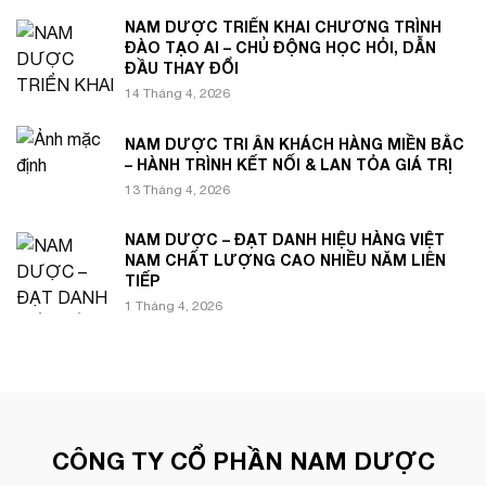
NAM DƯỢC TRIỂN KHAI CHƯƠNG TRÌNH
ĐÀO TẠO AI – CHỦ ĐỘNG HỌC HỎI, DẪN
ĐẦU THAY ĐỔI
14 Tháng 4, 2026
NAM DƯỢC TRI ÂN KHÁCH HÀNG MIỀN BẮC
– HÀNH TRÌNH KẾT NỐI & LAN TỎA GIÁ TRỊ
13 Tháng 4, 2026
NAM DƯỢC – ĐẠT DANH HIỆU HÀNG VIỆT
NAM CHẤT LƯỢNG CAO NHIỀU NĂM LIÊN
TIẾP
1 Tháng 4, 2026
CÔNG TY CỔ PHẦN NAM DƯỢC