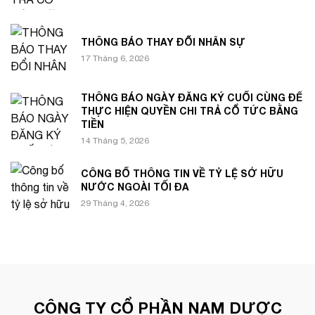
THÔNG BÁO THAY ĐỔI NHÂN SỰ
17 Tháng 6, 2026
THÔNG BÁO NGÀY ĐĂNG KÝ CUỐI CÙNG ĐỂ
THỰC HIỆN QUYỀN CHI TRẢ CỔ TỨC BẰNG
TIỀN
14 Tháng 5, 2026
CÔNG BỐ THÔNG TIN VỀ TỶ LỆ SỞ HỮU
NƯỚC NGOÀI TỐI ĐA
29 Tháng 4, 2026
CÔNG TY CỔ PHẦN NAM DƯỢC