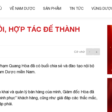
Ủ
VỀ NAM DƯỢC
SẢN PHẨM
TIN TỨC
VÙNG DƯỢC
I, HỢP TÁC ĐỂ THÀNH
Cỡ chữ
-
+
Phạm Quang Hòa đã có buổi chia sẻ và đào tạo nội bộ
 Nam Dược miền Nam.
ển khai và quản lý bán hàng của mình, Giám đốc Hòa đã
chinh phục” khách hàng, cũng như giải đáp các thắc mắc,
p phải.