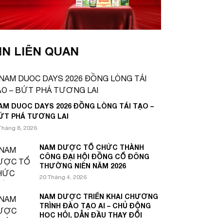
IN LIÊN QUAN
AM DUOC DAYS 2026 ĐỒNG LÒNG TÁI TẠO –
ỨT PHÁ TƯƠNG LAI
Tháng 8, 2026
NAM DƯỢC TỔ CHỨC THÀNH
CÔNG ĐẠI HỘI ĐỒNG CỔ ĐÔNG
THƯỜNG NIÊN NĂM 2026
20 Tháng 4, 2026
NAM DƯỢC TRIỂN KHAI CHƯƠNG
TRÌNH ĐÀO TẠO AI – CHỦ ĐỘNG
HỌC HỎI, DẪN ĐẦU THAY ĐỔI