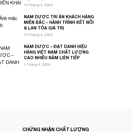
14 Tháng 4, 2026
NAM DƯỢC TRI ÂN KHÁCH HÀNG
MIỀN BẮC – HÀNH TRÌNH KẾT NỐI
& LAN TỎA GIÁ TRỊ
13 Tháng 4, 2026
NAM DƯỢC – ĐẠT DANH HIỆU
HÀNG VIỆT NAM CHẤT LƯỢNG
CAO NHIỀU NĂM LIÊN TIẾP
1 Tháng 4, 2026
CHỨNG NHẬN CHẤT LƯỢNG