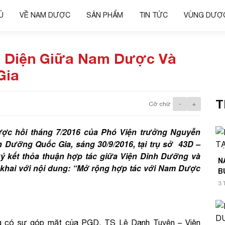
Ủ
VỀ NAM DƯỢC
SẢN PHẨM
TIN TỨC
VÙNG DƯỢC
n Diện Giữa Nam Dược Và
Gia
T
Cỡ chữ
-
+
ợc hồi tháng 7/2016 của Phó Viện trưởng Nguyễn
 Dưỡng Quốc Gia, sáng 30/9/2016, tại trụ sở 43D –
ký kết thỏa thuận hợp tác giữa Viện Dinh Dưỡng và
N
 khai với nội dung: “Mở rộng hợp tác với Nam Dược
B
3 
ng có sự góp mặt của PGD. TS Lê Danh Tuyên – Viện