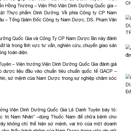
n Hồng Trường – Viện Phó Viện Dinh Dưỡng Quốc gia –
uật Thực phẩm Dinh Dưỡng. Về phía Công ty CP Nam
hâu – Tổng Giám Đốc Công ty Nam Dược, DS. Phạm Văn
h Dưỡng Quốc Gia và Công Ty CP Nam Dược lần này đánh
hất là trong lĩnh vực tư vấn, nghiên cứu, chuyển giao sản
ông toàn diện.
 Tuyên – Viện trưởng Viện Dinh Dưỡng Quốc Gia đánh giá
p dược liệu đầu vào chuẩn tiêu chuẩn quốc tế GACP –
nhìn, sử mệnh của Nam Dược trong sự nghiệp chăm sóc
rưởng Viện Dinh Dưỡng Quốc Gia Lê Danh Tuyên bày tỏ:
ợc trị Nam Nhân” –dùng Thuốc Nam để chữa bệnh cho
y không chỉ thể hiện sứ mệnh, vai trò của một doanh
 cho thấy trách nhiệm của Nam Dược trong việc gìn giữ