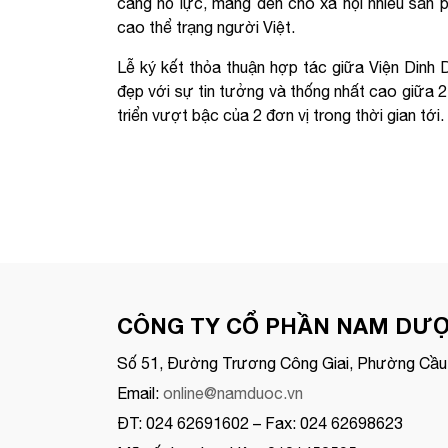
càng nỗ lực, mang đến cho xã hội nhiều sản 
cao thể trạng người Việt.
Lễ ký kết thỏa thuận hợp tác giữa Viện Din
đẹp với sự tin tưởng và thống nhất cao giữa 
triển vượt bậc của 2 đơn vị trong thời gian tới.
CÔNG TY CỔ PHẦN NAM DƯ
Số 51, Đường Trương Công Giai, Phường Cầu 
Email:
online@namduoc.vn
ĐT: 024 62691602 – Fax: 024 62698623