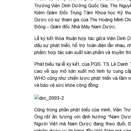
Trưởng Viện Dinh Dưỡng Quốc Gia; Ths Nguyễ
Kiêm Giám Đốc Trung Tâm Khoa học Kỹ th
Dược có sự tham gia của Ths Hoàng Minh C
Đông – Giám đốc Nhà Máy Nam Dược.
Lễ ký kết thỏa thuận hợp tác giữa Viện Din
dấu sự phát triển, hỗ trợ toàn diện lẫn nhau, n
phẩm; hợp tác sản xuất sản phẩm và truyền th
Phát biểu tại lễ ký kết, của PGS. TS Lê Danh
cao về quy mô sản xuất mô hình tự cung cấ
WHO cũng như chiến lược phát triển và tầm 
và bảo vệ sức khỏe cộng đồng.
Cũng trong phần phát biểu của mình, Viện T
Ông rất ấn tượng với định hướng “Nam Dư
Người Việt mà Nam Dược đang theo đuổi. Đâ
nghiệp dược uy tín hàng đầu Việt Nam mà còn