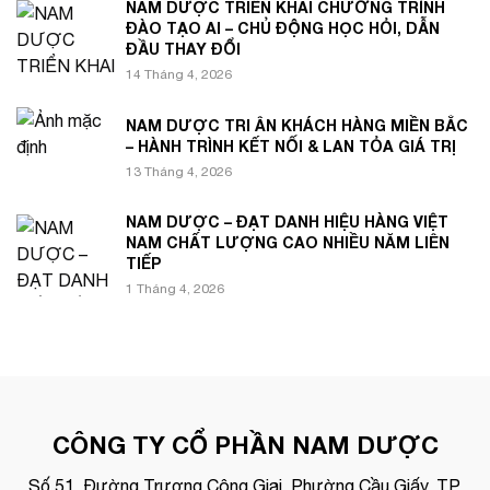
NAM DƯỢC TRIỂN KHAI CHƯƠNG TRÌNH
ĐÀO TẠO AI – CHỦ ĐỘNG HỌC HỎI, DẪN
ĐẦU THAY ĐỔI
14 Tháng 4, 2026
NAM DƯỢC TRI ÂN KHÁCH HÀNG MIỀN BẮC
– HÀNH TRÌNH KẾT NỐI & LAN TỎA GIÁ TRỊ
13 Tháng 4, 2026
NAM DƯỢC – ĐẠT DANH HIỆU HÀNG VIỆT
NAM CHẤT LƯỢNG CAO NHIỀU NĂM LIÊN
TIẾP
1 Tháng 4, 2026
CÔNG TY CỔ PHẦN NAM DƯỢC
Số 51, Đường Trương Công Giai, Phường Cầu Giấy, TP.