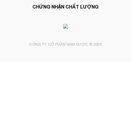
CHỨNG NHẬN CHẤT LƯỢNG
CÔNG TY CỔ PHẦN NAM DƯỢC © 2025