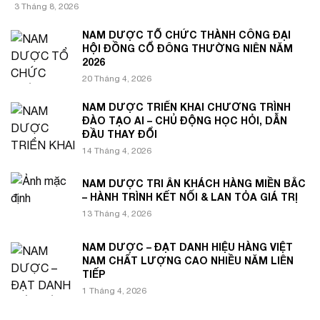
3 Tháng 8, 2026
NAM DƯỢC TỔ CHỨC THÀNH CÔNG ĐẠI
HỘI ĐỒNG CỔ ĐÔNG THƯỜNG NIÊN NĂM
2026
20 Tháng 4, 2026
NAM DƯỢC TRIỂN KHAI CHƯƠNG TRÌNH
ĐÀO TẠO AI – CHỦ ĐỘNG HỌC HỎI, DẪN
ĐẦU THAY ĐỔI
14 Tháng 4, 2026
NAM DƯỢC TRI ÂN KHÁCH HÀNG MIỀN BẮC
– HÀNH TRÌNH KẾT NỐI & LAN TỎA GIÁ TRỊ
13 Tháng 4, 2026
NAM DƯỢC – ĐẠT DANH HIỆU HÀNG VIỆT
NAM CHẤT LƯỢNG CAO NHIỀU NĂM LIÊN
TIẾP
1 Tháng 4, 2026