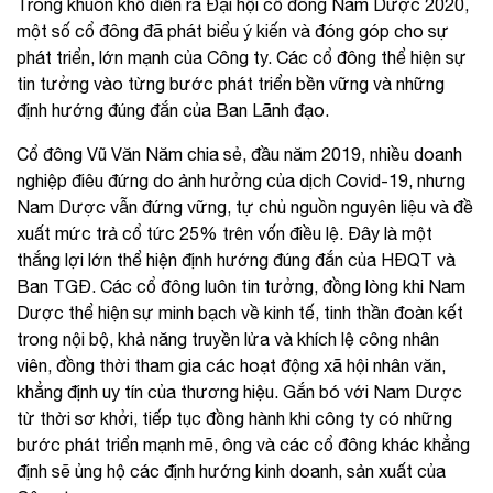
Trong khuôn khổ diễn ra Đại hội cổ đông Nam Dược 2020,
một số cổ đông đã phát biểu ý kiến và đóng góp cho sự
phát triển, lớn mạnh của Công ty. Các cổ đông thể hiện sự
tin tưởng vào từng bước phát triển bền vững và những
định hướng đúng đắn của Ban Lãnh đạo.
Cổ đông Vũ Văn Năm chia sẻ, đầu năm 2019, nhiều doanh
nghiệp điêu đứng do ảnh hưởng của dịch Covid-19, nhưng
Nam Dược vẫn đứng vững, tự chủ nguồn nguyên liệu và đề
xuất mức trả cổ tức 25% trên vốn điều lệ. Đây là một
thắng lợi lớn thể hiện định hướng đúng đắn của HĐQT và
Ban TGĐ. Các cổ đông luôn tin tưởng, đồng lòng khi Nam
Dược thể hiện sự minh bạch về kinh tế, tinh thần đoàn kết
trong nội bộ, khả năng truyền lửa và khích lệ công nhân
viên, đồng thời tham gia các hoạt động xã hội nhân văn,
khẳng định uy tín của thương hiệu. Gắn bó với Nam Dược
từ thời sơ khởi, tiếp tục đồng hành khi công ty có những
bước phát triển mạnh mẽ, ông và các cổ đông khác khẳng
định sẽ ủng hộ các định hướng kinh doanh, sản xuất của