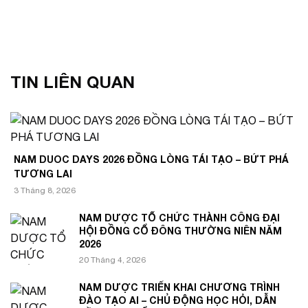
TIN LIÊN QUAN
NAM DUOC DAYS 2026 ĐỒNG LÒNG TÁI TẠO – BỨT PHÁ
TƯƠNG LAI
3 Tháng 8, 2026
NAM DƯỢC TỔ CHỨC THÀNH CÔNG ĐẠI
HỘI ĐỒNG CỔ ĐÔNG THƯỜNG NIÊN NĂM
2026
20 Tháng 4, 2026
NAM DƯỢC TRIỂN KHAI CHƯƠNG TRÌNH
ĐÀO TẠO AI – CHỦ ĐỘNG HỌC HỎI, DẪN