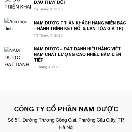
ĐẦU THAY ĐỔI
14 Tháng 4, 2026
NAM DƯỢC TRI ÂN KHÁCH HÀNG MIỀN BẮC
– HÀNH TRÌNH KẾT NỐI & LAN TỎA GIÁ TRỊ
13 Tháng 4, 2026
NAM DƯỢC – ĐẠT DANH HIỆU HÀNG VIỆT
NAM CHẤT LƯỢNG CAO NHIỀU NĂM LIÊN
TIẾP
1 Tháng 4, 2026
CÔNG TY CỔ PHẦN NAM DƯỢC
Số 51, Đường Trương Công Giai, Phường Cầu Giấy, TP.
Hà Nội