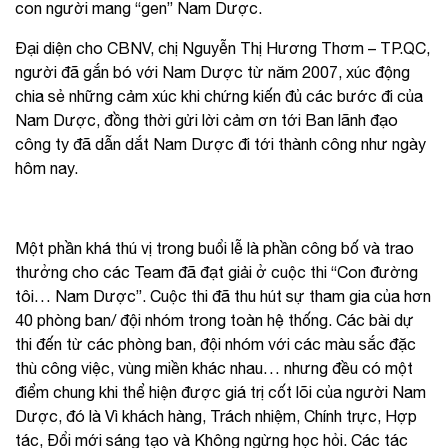
con người mang “gen” Nam Dược.
Đại diện cho CBNV, chị Nguyễn Thị Hương Thơm – TP.QC,
người đã gắn bó với Nam Dược từ năm 2007, xúc động
chia sẻ những cảm xúc khi chứng kiến đủ các bước đi của
Nam Dược, đồng thời gửi lời cảm ơn tới Ban lãnh đạo
công ty đã dẫn dắt Nam Dược đi tới thành công như ngày
hôm nay.
Một phần khá thú vị trong buổi lễ là phần công bố và trao
thưởng cho các Team đã đạt giải ở cuộc thi “Con đường
tôi… Nam Dược”. Cuộc thi đã thu hút sự tham gia của hơn
40 phòng ban/ đội nhóm trong toàn hệ thống. Các bài dự
thi đến từ các phòng ban, đội nhóm với các màu sắc đặc
thù công việc, vùng miền khác nhau… nhưng đều có một
điểm chung khi thể hiện được giá trị cốt lõi của người Nam
Dược, đó là Vì khách hàng, Trách nhiệm, Chính trực, Hợp
tác, Đổi mới sáng tạo và Không ngừng học hỏi. Các tác