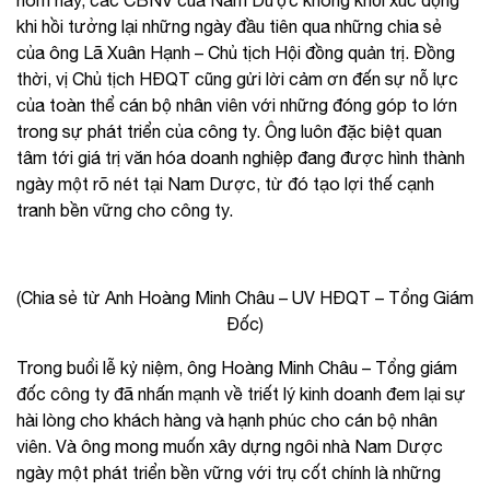
hôm nay, các CBNV của Nam Dược không khỏi xúc động
khi hồi tưởng lại những ngày đầu tiên qua những chia sẻ
của ông Lã Xuân Hạnh – Chủ tịch Hội đồng quản trị. Đồng
thời, vị Chủ tịch HĐQT cũng gửi lời cảm ơn đến sự nỗ lực
của toàn thể cán bộ nhân viên với những đóng góp to lớn
trong sự phát triển của công ty. Ông luôn đặc biệt quan
tâm tới giá trị văn hóa doanh nghiệp đang được hình thành
ngày một rõ nét tại Nam Dược, từ đó tạo lợi thế cạnh
tranh bền vững cho công ty.
(Chia sẻ từ Anh Hoàng Minh Châu – UV HĐQT – Tổng Giám
Đốc)
Trong buổi lễ kỷ niệm, ông Hoàng Minh Châu – Tổng giám
đốc công ty đã nhấn mạnh về triết lý kinh doanh đem lại sự
hài lòng cho khách hàng và hạnh phúc cho cán bộ nhân
viên. Và ông mong muốn xây dựng ngôi nhà Nam Dược
ngày một phát triển bền vững với trụ cốt chính là những