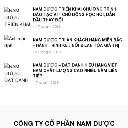
NAM DƯỢC TRIỂN KHAI CHƯƠNG TRÌNH
ĐÀO TẠO AI – CHỦ ĐỘNG HỌC HỎI, DẪN
ĐẦU THAY ĐỔI
14 Tháng 4, 2026
NAM DƯỢC TRI ÂN KHÁCH HÀNG MIỀN BẮC
– HÀNH TRÌNH KẾT NỐI & LAN TỎA GIÁ TRỊ
13 Tháng 4, 2026
NAM DƯỢC – ĐẠT DANH HIỆU HÀNG VIỆT
NAM CHẤT LƯỢNG CAO NHIỀU NĂM LIÊN
TIẾP
1 Tháng 4, 2026
CÔNG TY CỔ PHẦN NAM DƯỢC