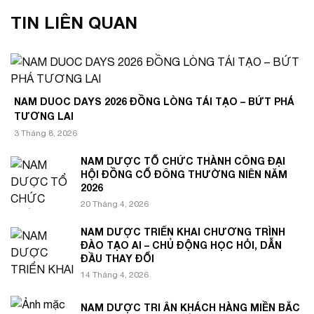
TIN LIÊN QUAN
NAM DUOC DAYS 2026 ĐỒNG LÒNG TÁI TẠO – BỨT PHÁ
TƯƠNG LAI
3 Tháng 8, 2026
NAM DƯỢC TỔ CHỨC THÀNH CÔNG ĐẠI
HỘI ĐỒNG CỔ ĐÔNG THƯỜNG NIÊN NĂM
2026
20 Tháng 4, 2026
NAM DƯỢC TRIỂN KHAI CHƯƠNG TRÌNH
ĐÀO TẠO AI – CHỦ ĐỘNG HỌC HỎI, DẪN
ĐẦU THAY ĐỔI
14 Tháng 4, 2026
NAM DƯỢC TRI ÂN KHÁCH HÀNG MIỀN BẮC