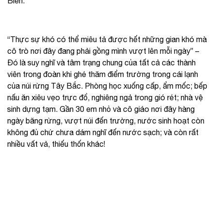
Biên.
“Thực sự khó có thể miêu tả được hết những gian khó mà
cô trò nơi đây đang phải gồng mình vượt lên mỗi ngày” –
Đó là suy nghĩ và tâm trạng chung của tất cả các thành
viên trong đoàn khi ghé thăm điểm trường trong cái lạnh
của núi rừng Tây Bắc. Phòng học xuống cấp, ẩm mốc; bếp
nấu ăn xiêu vẹo trực đổ, nghiêng ngả trong gió rét; nhà vệ
sinh dựng tạm. Gần 30 em nhỏ và cô giáo nơi đây hàng
ngày băng rừng, vượt núi đến trường, nước sinh hoạt còn
không đủ chứ chưa dám nghĩ đến nước sạch; và còn rất
nhiều vất vả, thiếu thốn khác!