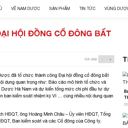
Ủ
VỀ NAM DƯỢC
SẢN PHẨM
TIN TỨC
VÙNG DƯỢC
ẠI HỘI ĐỒNG CỔ ĐÔNG BẤT
T
Cỡ chữ
-
+
ược đã tổ chức thành công Đại hội đồng cổ đông bất
nội dung quan trọng như: Báo cáo mô hình tổ chức và
m Dược Hà Nam và dự kiến tổng mức chi phí đầu tư dự
B
n ban kiểm soát nhiệm kỳ VI … cùng nhiều nội dung quan
T
22
tịch HĐQT, ông Hoàng Minh Châu – Ủy viên HĐQT, Tổng
HĐQT, Ban kiểm soát và các Cổ đông của Công ty.