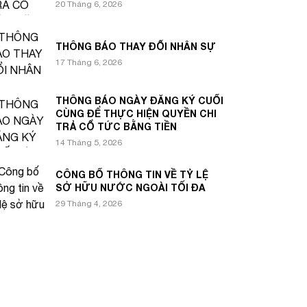
20 Tháng 6, 2026
THÔNG BÁO THAY ĐỔI NHÂN SỰ
17 Tháng 6, 2026
THÔNG BÁO NGÀY ĐĂNG KÝ CUỐI
CÙNG ĐỂ THỰC HIỆN QUYỀN CHI
TRẢ CỔ TỨC BẰNG TIỀN
14 Tháng 5, 2026
CÔNG BỐ THÔNG TIN VỀ TỶ LỆ
SỞ HỮU NƯỚC NGOÀI TỐI ĐA
29 Tháng 4, 2026