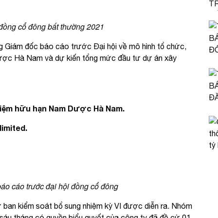
 đồng cổ đông bất thường 2021
g Giám đốc báo cáo trước Đại hội về mô hình tổ chức,
ợc Hà Nam và dự kiến tổng mức đầu tư dự án xây
hiệm hữu hạn Nam Dược Hà Nam.
imited.
o cáo trước đại hội đồng cổ đông
cử ban kiểm soát bổ sung nhiệm kỳ VI được diễn ra. Nhóm
) sáu tháng có quyền biểu quyết của công ty đã đề cử 01