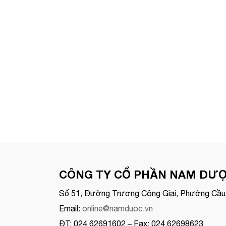
CÔNG TY CỔ PHẦN NAM DƯ
Số 51, Đường Trương Công Giai, Phường Cầu 
Email:
online@namduoc.vn
ĐT: 024 62691602 – Fax: 024 62698623