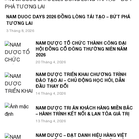
NAM DUOC DAYS 2026 ĐỒNG LÒNG TÁI TẠO – BỨT PHÁ
TƯƠNG LAI
3 Tháng 8, 2026
NAM DƯỢC TỔ CHỨC THÀNH CÔNG ĐẠI
HỘI ĐỒNG CỔ ĐÔNG THƯỜNG NIÊN NĂM
2026
20 Tháng 4, 2026
NAM DƯỢC TRIỂN KHAI CHƯƠNG TRÌNH
ĐÀO TẠO AI – CHỦ ĐỘNG HỌC HỎI, DẪN
ĐẦU THAY ĐỔI
14 Tháng 4, 2026
NAM DƯỢC TRI ÂN KHÁCH HÀNG MIỀN BẮC
– HÀNH TRÌNH KẾT NỐI & LAN TỎA GIÁ TRỊ
13 Tháng 4, 2026
NAM DƯỢC – ĐẠT DANH HIỆU HÀNG VIỆT