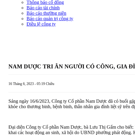
Thông báo cổ đông
Báo cáo tài chính
Báo cáo thường niên
Báo cáo quản trị công ty
Điều lệ công ty
NAM DƯỢC TRI ÂN NGƯỜI CÓ CÔNG, GIA Đ
16 Tháng 6, 2023 - 05:19 Chiều
Sáng ngày 16/6/2023, Công ty Cổ phần Nam Dược đã có buổi gặp
khỏe cho thương binh, bệnh binh, thân nhân gia đình liệt sỹ trên
Đại diện Công ty Cổ phần Nam Dược, bà Lưu Thị Gấm cho biết: L
khai các hoạt động an sinh, xã hội do UBND phường phát động. Hoạ