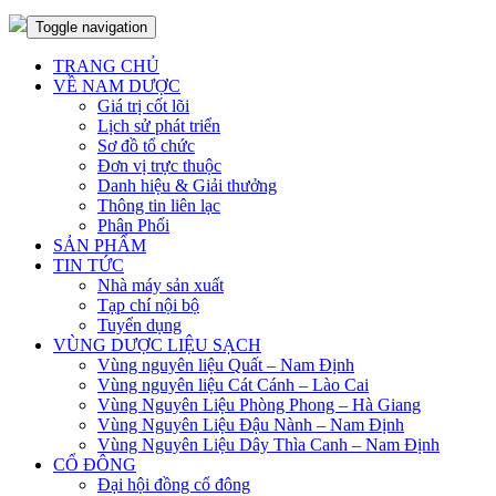
Toggle navigation
TRANG CHỦ
VỀ NAM DƯỢC
Giá trị cốt lõi
Lịch sử phát triển
Sơ đồ tổ chức
Đơn vị trực thuộc
Danh hiệu & Giải thưởng
Thông tin liên lạc
Phân Phối
SẢN PHẨM
TIN TỨC
Nhà máy sản xuất
Tạp chí nội bộ
Tuyển dụng
VÙNG DƯỢC LIỆU SẠCH
Vùng nguyên liệu Quất – Nam Định
Vùng nguyên liệu Cát Cánh – Lào Cai
Vùng Nguyên Liệu Phòng Phong – Hà Giang
Vùng Nguyên Liệu Đậu Nành – Nam Định
Vùng Nguyên Liệu Dây Thìa Canh – Nam Định
CỔ ĐÔNG
Đại hội đồng cổ đông