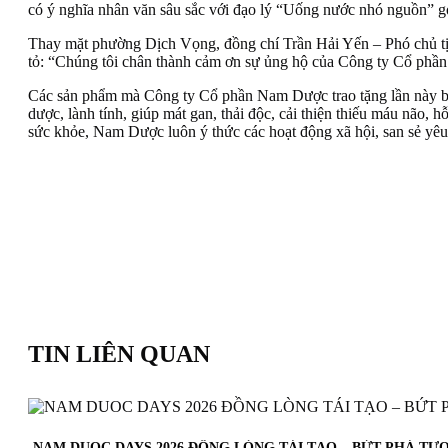
có ý nghĩa nhân văn sâu sắc với đạo lý “Uống nước nhó nguồn” g
Thay mặt phường Dịch Vọng, đồng chí Trần Hải Yến – Phó chủ 
tỏ: “Chúng tôi chân thành cảm ơn sự ủng hộ của Công ty Cổ phầ
Các sản phẩm mà Công ty Cổ phần Nam Dược trao tặng lần nà
dược, lành tính, giúp mát gan, thải độc, cải thiện thiếu máu não,
sức khỏe, Nam Dược luôn ý thức các hoạt động xã hội, san sẻ yêu 
TIN LIÊN QUAN
NAM DUOC DAYS 2026 ĐỒNG LÒNG TÁI TẠO – BỨT PHÁ TƯ