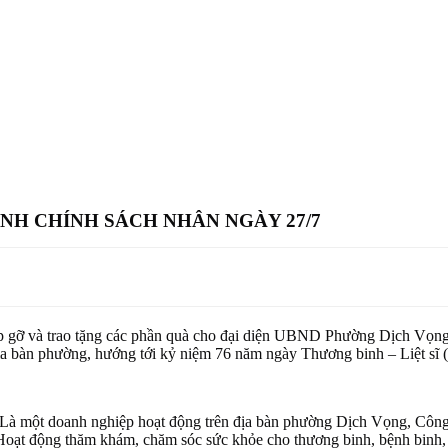
ÌNH CHÍNH SÁCH NHÂN NGÀY 27/7
 gỡ và trao tặng các phần quà cho đại diện UBND Phường Dịch Vọng 
 địa bàn phường, hướng tới kỷ niệm 76 năm ngày Thương binh – Liệt sĩ 
à một doanh nghiệp hoạt động trên địa bàn phường Dịch Vọng, Công 
t động thăm khám, chăm sóc sức khỏe cho thương binh, bệnh binh, thân