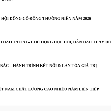
HỘI ĐỒNG CỔ ĐÔNG THƯỜNG NIÊN NĂM 2026
ĐÀO TẠO AI – CHỦ ĐỘNG HỌC HỎI, DẪN ĐẦU THAY ĐỔ
ẮC – HÀNH TRÌNH KẾT NỐI & LAN TỎA GIÁ TRỊ
ỆT NAM CHẤT LƯỢNG CAO NHIỀU NĂM LIÊN TIẾP