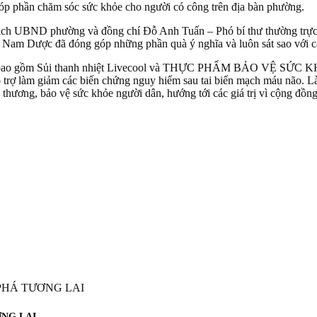
óp phần chăm sóc sức khỏe cho người có công trên địa bàn phường.
tịch UBND phường và đồng chí Đỗ Anh Tuấn – Phó bí thư thường tr
n Nam Dược đã đóng góp những phần quà ý nghĩa và luôn sát sao với 
y bao gồm Sủi thanh nhiệt Livecool và THỰC PHẨM BẢO VỆ SỨC KHO
 hỗ trợ làm giảm các biến chứng nguy hiểm sau tai biến mạch máu não. L
thương, bảo vệ sức khỏe người dân, hướng tới các giá trị vì cộng đồng
ƠNG LAI