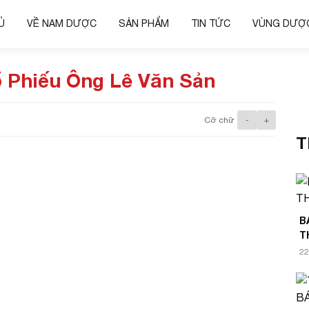
Ủ
VỀ NAM DƯỢC
SẢN PHẨM
TIN TỨC
VÙNG DƯỢC
 Phiếu Ông Lê Văn Sản
Cỡ chữ
-
+
T
B
T
22