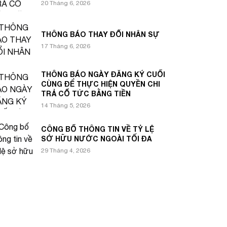
20 Tháng 6, 2026
THÔNG BÁO THAY ĐỔI NHÂN SỰ
17 Tháng 6, 2026
THÔNG BÁO NGÀY ĐĂNG KÝ CUỐI
CÙNG ĐỂ THỰC HIỆN QUYỀN CHI
TRẢ CỔ TỨC BẰNG TIỀN
14 Tháng 5, 2026
CÔNG BỐ THÔNG TIN VỀ TỶ LỆ
SỞ HỮU NƯỚC NGOÀI TỐI ĐA
29 Tháng 4, 2026