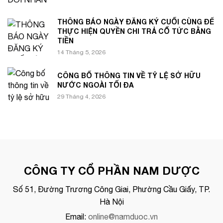
THÔNG BÁO NGÀY ĐĂNG KÝ CUỐI CÙNG ĐỂ
THỰC HIỆN QUYỀN CHI TRẢ CỔ TỨC BẰNG
TIỀN
14 Tháng 5, 2026
CÔNG BỐ THÔNG TIN VỀ TỶ LỆ SỞ HỮU
NƯỚC NGOÀI TỐI ĐA
29 Tháng 4, 2026
CÔNG TY CỔ PHẦN NAM DƯỢC
Số 51, Đường Trương Công Giai, Phường Cầu Giấy, TP.
Hà Nội
Email:
online@namduoc.vn