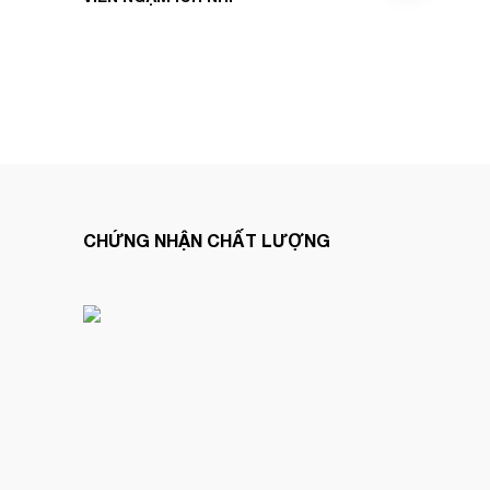
‎‏‏‎ ‎‏‏‎ ‎‏‏‎ ‎‏‏‎ ‎‏‏‎ ‎‏‏‎ ‎‏‏‎ ‎‏‏‎ ‎‏‏‎ ‎‏‏‎ ‎‏‏‎ ‎‏‏‎ ‎
CHỨNG NHẬN CHẤT LƯỢNG