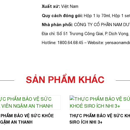
Xuất xứ:
Việt Nam
Quy cách đóng gói:
Hộp 1 lọ 70ml, Hộp 1 set
Nhà phân phối:
CÔNG TY CỔ PHẦN NAM D
Địa chỉ: Số 51 Trương Công Giai, P. Dịch Vọng, 
Hotline: 1800.64.68.45 – Website: yensaonamd
SẢN PHẨM KHÁC
 PHẨM BẢO VỆ SỨC KHỎE
THỰC PHẨM BẢO VỆ SỨC K
NGẬM AN THANH
SIRO ÍCH NHI 3+