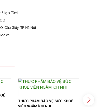
 6 lọ x 70ml
ƯỢC
Q. Cầu Giấy, TP. Hà Nội.
uoc.vn
HOẺ
ÍCH NHI KE
MỘC TRÊN 
THỰC PHẨM BẢO VỆ SỨC KHOẺ
VIÊN NGẬM ÍCH NHI ‎‏‏‎ ‎‏‏‎ ‎‏‏‎ ‎ ‎‏‏‎ ‎‏‏‎ ‎‏‏‎ ‎‏‏‎ ‎‏‏‎ ‎‏‏‎ ‎‏‏‎ ‎ ‎‏‏‎ ‎‏‏‎ ‎‏‏‎ ‎‏‏‎ ‎‏‏‎ ‎‏‏‎ ‎‏‏‎ ‎‏‏‎ ‎‏‏‎ ‎‏‏‎ ‎‏‏‎ ‎‏‏‎ ‎‏‏‎ ‎‏‏‎ ‎ ‎‏‏‎ ‎‏‏‎