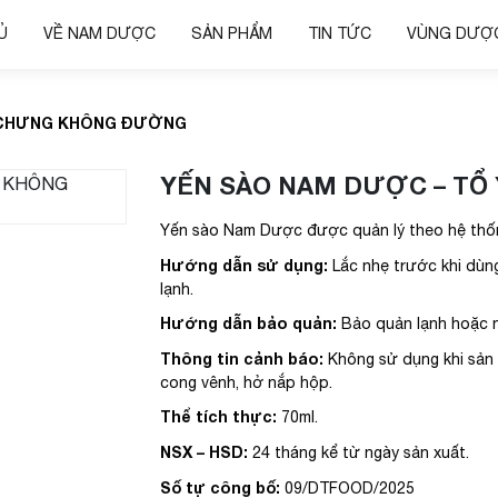
Ủ
VỀ NAM DƯỢC
SẢN PHẨM
TIN TỨC
VÙNG DƯỢC
 CHƯNG KHÔNG ĐƯỜNG
YẾN SÀO NAM DƯỢC – T
Yến sào Nam Dược được quản lý theo hệ thố
Hướng dẫn sử dụng:
Lắc nhẹ trước khi dùn
lạnh.
Hướng dẫn bảo quản:
Bảo quản lạnh hoặc nơ
Thông tin cảnh báo:
Không sử dụng khi sản
cong vênh, hở nắp hộp.
Thể tích thực:
70ml.
NSX – HSD:
24 tháng kể từ ngày sản xuất.
Số tự công bố:
09/DTFOOD/2025