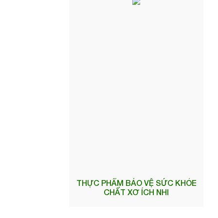
THỰC PHẨM BẢO VỆ SỨC KHỎE
CHẤT XƠ ÍCH NHI