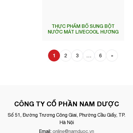
THỰC PHẨM BỔ SUNG BỘT
NƯỚC MÁT LIVECOOL HƯƠNG
CHANH
1
2
3
…
6
»
CÔNG TY CỔ PHẦN NAM DƯỢC
Số 51, Đường Trương Công Giai, Phường Cầu Giấy, TP.
Hà Nội
Email:
online@namduoc.vn