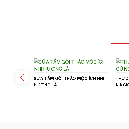
ỨC KHỎE
SỮA TẮM GỘI THẢO MỘC ÍCH NHI
THỰC
ỢC
HƯƠNG LÁ
NINGI