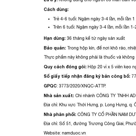
Cách dùng:
Trẻ 4-6 tuổi: Ngậm ngày 3-4 lần, mỗi lần 1 
Trên 6 tuổi: Ngậm ngày 3-4 lần, mỗi lần 1-
Hạn dùng:
36 tháng kể từ ngày sản xuất
Bảo quản:
Trong hộp kín, để nơi khô ráo, nhi
Thực phẩm này không phải là thuốc và không 
Quy cách đóng gói:
Hộp 20 vỉ x 5 viên kẹo n
Số giấy tiếp nhận đăng ký bản công bố:
77
GPQC
: 3773/2020/XNQC-ATTP.
Nhà sản xuất:
Chi nhánh CÔNG TY TNHH A
Địa chỉ: Khu vực Thới Hưng, p. Long Hưng, q.
Nhà phân phối:
CÔNG TY CỔ PHẦN NAM D
Địa chỉ: Số 51, đường Trương Công Giai, Phườ
Website: namduoc.vn