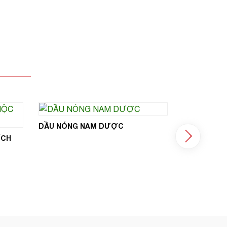
DẦU NÓNG NAM DƯỢC
ÍCH
THỰC PHẨM
CAO AN TH