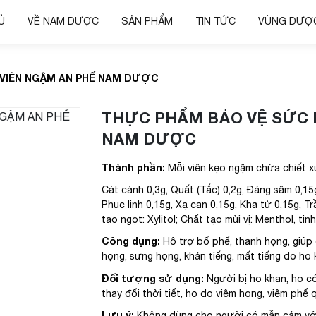
Ủ
VỀ NAM DƯỢC
SẢN PHẨM
TIN TỨC
VÙNG DƯỢC
VIÊN NGẬM AN PHẾ NAM DƯỢC
THỰC PHẨM BẢO VỆ SỨC 
NAM DƯỢC
Thành phần:
Mỗi viên kẹo ngậm chứa chiết 
Cát cánh 0,3g, Quất (Tắc) 0,2g, Đảng sâm 0,15g
Phục linh 0,15g, Xạ can 0,15g, Kha tử 0,15g, T
tạo ngọt: Xylitol; Chất tạo mùi vị: Menthol, t
Công dụng:
Hỗ trợ bổ phế, thanh họng, giúp
họng, sưng họng, khản tiếng, mất tiếng do ho 
Đối tượng sử dụng:
Người bị ho khan, ho c
thay đổi thời tiết, ho do viêm họng, viêm phế 
Lưu ý:
Không dùng cho người có mẫn cảm với