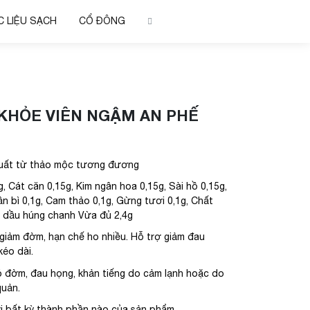
 LIỆU SẠCH
CỔ ĐÔNG
KHỎE VIÊN NGẬM AN PHẾ
xuất từ thảo mộc tương đương
, Cát căn 0,15g, Kim ngân hoa 0,15g, Sài hồ 0,15g,
rần bì 0,1g, Cam thảo 0,1g, Gừng tươi 0,1g, Chất
inh dầu húng chanh Vừa đủ 2,4g
 giảm đờm, hạn chế ho nhiều. Hỗ trợ giảm đau
kéo dài.
ó đờm, đau họng, khản tiếng do cảm lạnh hoặc do
quản.
 bất kỳ thành phần nào của sản phẩm.